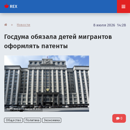
REX
»
Новости
8 июля 2026 14:28
Госдума обязала детей мигрантов
оформлять патенты
Фото: Дарья Ильина © REX
0
Общество
Политика
Экономика