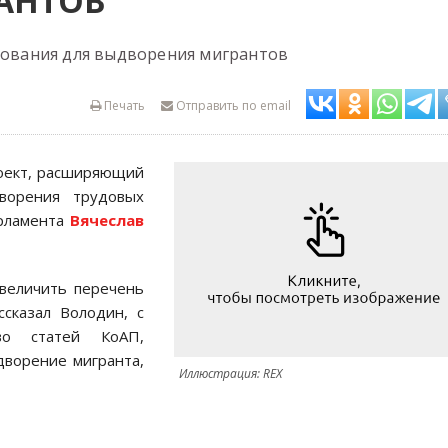
АНТОВ
снования для выдворения мигрантов
Печать
Отправить по email
роект, расширяющий
ворения трудовых
арламента
Вячеслав
увеличить перечень
ссказал Володин, с
во статей КоАП,
дворение мигранта,
Иллюстрация: REX