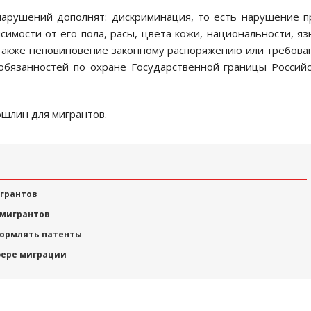
нарушений дополнят: дискриминация, то есть нарушение п
симости от его пола, расы, цвета кожи, национальности, яз
А также неповиновение законному распоряжению или требов
обязанностей по охране Государственной границы Россий
ошлин для мигрантов.
игрантов
 мигрантов
формлять патенты
фере миграции