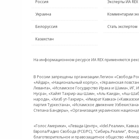
Россия
Эксперты ИА REX
Украина
Комментарии эк
Белоруссия
Стать экспертом
Казахстан
На информационном ресурсе ИА REX применяются рек
В России запрещены организации Легион «Свобода Росси
«Айдар», «Национальный корпус», «Украинская повстанч
Леванта», «Исламское Государство Ирака и Шама», ИГ,
Нусра», «Хайят Тахрир-аш-Шам», «Аль-Каида», «Аш-Шаб
народа», «Хизб ут-Тахрир», «Имарат Кавказ» («Кавказс
партия Туркестана», «Исламское движение Узбекистана
Степана Бандеры», «Организация украинских национал
«Голос Америки», «Левада-Центр», «Idel.Реалии», Кавка
Европа/Радио Свобода (PCE/PC), "Сибирь.Реалии", Фонд 
благотворительное и правозащитное общество «Мемор