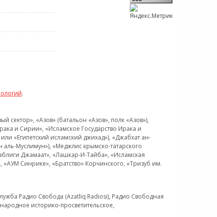
нологий
.
 сектор», «Азов» (батальон «Азов», полк «Азов»),
рака и Сирии», «Исламское Государство Ирака и
или «Египетский исламский джихад»), «Джабхат ан-
н аль-Муслимун»), «Меджлис крымско-татарского
Таблиги Джамаат», «Лашкар-И-Тайба», «Исламская
 «АУМ Синрике», «Братство» Корчинского, «Тризуб им.
ужба Радио Свобода (Azatliq Radiosi), Радио Свободная
ждународное историко-просветительское,