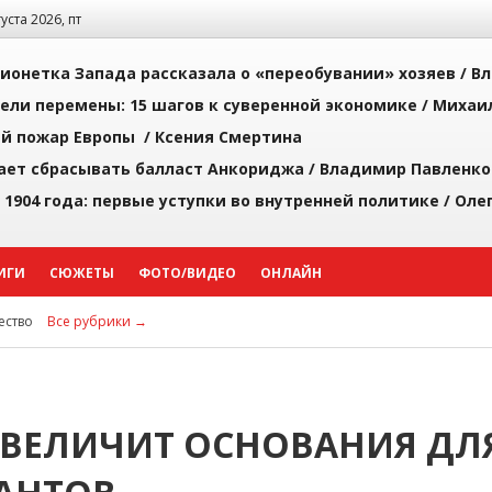
густа 2026, пт
ионетка Запада рассказала о «переобувании» хозяев /
Вл
рели перемены: 15 шагов к суверенной экономике /
Михаи
й пожар Европы /
Ксения Смертина
ает сбрасывать балласт Анкориджа /
Владимир Павленко
 1904 года: первые уступки во внутренней политике /
Оле
ИГИ
СЮЖЕТЫ
ФОТО/ВИДЕО
ОНЛАЙН
ство
Все рубрики →
 УВЕЛИЧИТ ОСНОВАНИЯ ДЛ