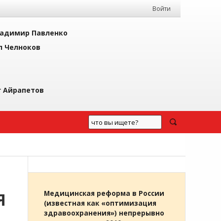
Войти
адимир Павленко
л Челноков
г Айрапетов
Я
Медицинская реформа в России
(известная как «оптимизация
здравоохранения») непрерывно