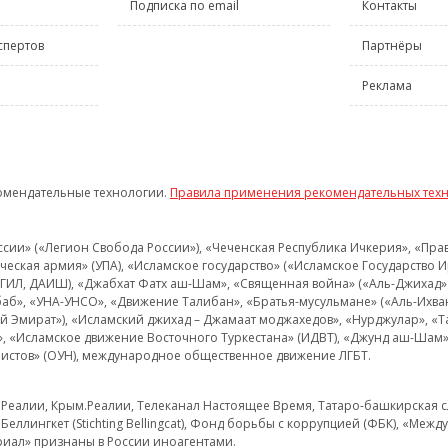
Подписка по email
Контакты
спертов
Партнёры
Реклама
омендательные технологии.
Правила применения рекомендательных тех
и» («Легион Свобода России»), «Чеченская Республика Ичкерия», «Правый
еская армия» (УПА), «Исламское государство» («Исламское Государство И
 ИГИЛ, ДАИШ), «Джабхат Фатх аш-Шам», «Священная война» («Аль-Джихад» 
аб», «УНА-УНСО», «Движение Талибан», «Братья-мусульмане» («Аль-Ихва
кий Эмират»), «Исламский джихад – Джамаат моджахедов», «Нурджулар», «
», «Исламское движение Восточного Туркестана» (ИДВТ), «Джунд аш-Шам»,
истов» (ОУН), международное общественное движение ЛГБТ.
з.Реалии, Крым.Реалии, Телеканал Настоящее Время, Татаро-башкирская сл
Беллингкет (Stichting Bellingcat), Фонд борьбы с коррупцией (ФБК), «Ме
иал» признаны в России иноагентами.