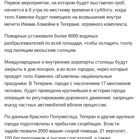
Первое мероприятие, на котором будет выставлен гроб,
начнется в 6 утра по местному времени в субботу, когда
тело Хаменеи будет помещено на возвышение внутри
мечети Имама Хомейни в Тегеране, огромного комплекса.
Пожарные установили более 6000 водяных
разбрызгивателей по всей площади, чтобы охладить толпу
под палящим июльским солнцем.
Международные и внутренние аэропорты столицы будут
закрыты в дни похорон, а во всех городах, через которые
проедет тело Хаменеи, объявлены национальные
праздники. В Тегеране, городе с населением 17 миллионов
человек, будет проведена крупнейшая в истории города
операция по регулированию дорожного движения: запрещен
въезд частных автомобилей вблизи процессии.
По данным Красного Полумесяца, Тегеран и другие крупные
города подготовлены к прибытию скорбящих. Власти
задействовали 2500 машин скорой помощи, 21 вертолет,
100 беспилотников и тысячи спасателей, а также