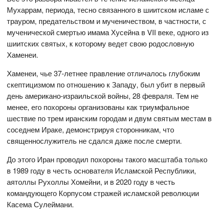
Мухаррам, периода, тесно связанного в шиитском исламе с
трауром, предательством и мученичеством, в частности, с
мученической смертью имама Хусейна в VII веке, одного из
шиитских святых, к которому ведет свою родословную
Хаменеи.
Хаменеи, чье 37-летнее правление отличалось глубоким
скептицизмом по отношению к Западу, был убит в первый
день американо-израильской войны, 28 февраля. Тем не
менее, его похороны организованы как триумфальное
шествие по трем иранским городам и двум святым местам в
соседнем Ираке, демонстрируя сторонникам, что
священнослужитель не сдался даже после смерти.
До этого Иран проводил похороны такого масштаба только
в 1989 году в честь основателя Исламской Республики,
аятоллы Рухоллы Хомейни, и в 2020 году в честь
командующего Корпусом стражей исламской революции
Касема Сулеймани.