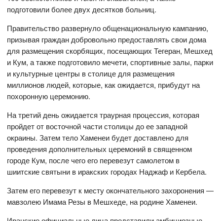
подготовили более двух десятков больниц.
Правительство развернуло общенациональную кампанию,
призывая граждан добровольно предоставлять свои дома
для размещения скорбящих, посещающих Тегеран, Мешхед
и Кум, а также подготовило мечети, спортивные залы, парки
и культурные центры в столице для размещения
миллионов людей, которые, как ожидается, прибудут на
похоронную церемонию.
На третий день ожидается траурная процессия, которая
пройдет от восточной части столицы до ее западной
окраины. Затем тело Хаменеи будет доставлено для
проведения дополнительных церемоний в священном
городе Кум, после чего его перевезут самолетом в
шиитские святыни в иракских городах Наджаф и Кербела.
Затем его перевезут к месту окончательного захоронения —
мавзолею Имама Резы в Мешхеде, на родине Хаменеи.
Иранские официальные лица представили амбициозные