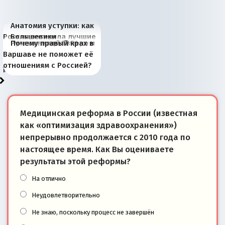
Анатомия уступки: как
Россия потеряла лучшие
Большевики
Киевская марионетка
В России назрели
Миграционный пожар
Россия начинает
Россия зимой 1904
Русская нация вчера и
Почему правый крах в
рыбопромысловые
отличаются от «Яблока»
Запада рассказала о
перемены: 15 шагов к
Европы
сбрасывать балласт
года: первые уступки во
сегодня
Варшаве не поможет её
районы Баренцева
тем, что они -
«переобувании» хозяев
суверенной экономике
Анкориджа
внутренней политике
отношениям с Россией?
моря
победители
Медицинская реформа в России (известная
как «оптимизация здравоохранения»)
непрерывно продолжается с 2010 года по
настоящее время. Как Вы оцениваете
результаты этой реформы?
На отлично
Неудовлетворительно
Не знаю, поскольку процесс не завершён