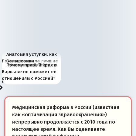
Анатомия уступки: как
Россия потеряла лучшие
Большевики
Киевская марионетка
В России назрели
Миграционный пожар
Россия начинает
Россия зимой 1904
Русская нация вчера и
Почему правый крах в
рыбопромысловые
отличаются от «Яблока»
Запада рассказала о
перемены: 15 шагов к
Европы
сбрасывать балласт
года: первые уступки во
сегодня
Варшаве не поможет её
районы Баренцева
тем, что они -
«переобувании» хозяев
суверенной экономике
Анкориджа
внутренней политике
отношениям с Россией?
моря
победители
Медицинская реформа в России (известная
как «оптимизация здравоохранения»)
непрерывно продолжается с 2010 года по
настоящее время. Как Вы оцениваете