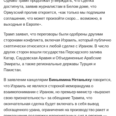
Однако Трамп продолжал утверждать, что сделка
достигнута, заявив журналистам в Белом доме, что
Ормузский пролив откроется, «как только мы подпишем
соглашение, что может произойти скоро… возможно, в
выходные в Европе».
Трамп заявил, что переговоры были одобрены другими
сторонами конфликта, включая Израиль, который публично
скептически относился к любой сделке с Ираном. В число
других сторон вошли государства Персидского залива
Катар, Саудовская Аравия и Объединенные Арабские
Эмираты, а также региональные державы Турция и
Пакистан.
В заявлении канцелярии
Биньямина Нетаньяху
говорится,
что Израиль не являлся стороной меморандума о
взаимопонимании с Ираном, но премьер-министр «выразил
свою признательность» за обещание Трампа, что
окончательная сделка будет включать в себя вывод
обогащенного урана, ограничения на производство ракет и
прекращение поддержки марионеточных сил в регионе —