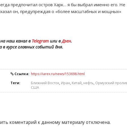
сегда предпочитал остров Харк… я бы выбрал именно его. Не
— сказал он, предупреждая о «более масштабных и мощных»
на наш канал в
Telegram
или в
Дзен
.
а в курсе главных событий дня.
Ссылка:
https://iarex.ru/news/153698.html
Теги:
Ближний Восток
,
Иран
,
Китай
,
нефть
,
Ормузский проли
США
ить коментарий к данному материалу отключена.