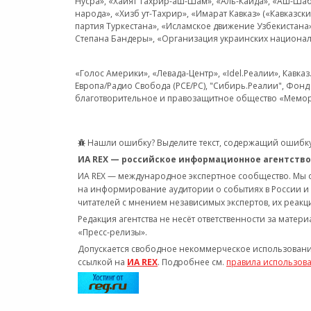
Нусра», «Хайят Тахрир-аш-Шам», «Аль-Каида», «Аш-Шаб
народа», «Хизб ут-Тахрир», «Имарат Кавказ» («Кавказс
партия Туркестана», «Исламское движение Узбекистана
Степана Бандеры», «Организация украинских национал
«Голос Америки», «Левада-Центр», «Idel.Реалии», Кавка
Европа/Радио Свобода (PCE/PC), "Сибирь.Реалии", Фонд 
благотворительное и правозащитное общество «Мемор
Нашли ошибку? Выделите текст, содержащий ошибку
ИА REX — российское информационное агентство
ИА REX — международное экспертное сообщество. Мы
на информирование аудитории о событиях в России и
читателей с мнением независимых экспертов, их реакци
Редакция агентства не несёт ответственности за матер
«Пресс-релизы».
Допускается свободное некоммерческое использовани
ссылкой на
ИА REX
. Подробнее см.
правила использов