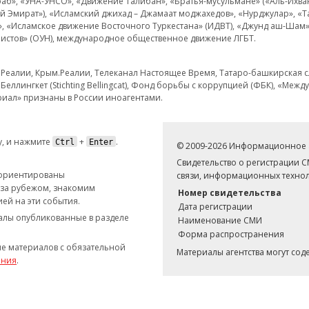
аб», «УНА-УНСО», «Движение Талибан», «Братья-мусульмане» («Аль-Ихва
кий Эмират»), «Исламский джихад – Джамаат моджахедов», «Нурджулар», «
», «Исламское движение Восточного Туркестана» (ИДВТ), «Джунд аш-Шам»,
истов» (ОУН), международное общественное движение ЛГБТ.
з.Реалии, Крым.Реалии, Телеканал Настоящее Время, Татаро-башкирская сл
Беллингкет (Stichting Bellingcat), Фонд борьбы с коррупцией (ФБК), «Ме
иал» признаны в России иноагентами.
, и нажмите
+
.
Ctrl
Enter
© 2009-2026 Информационное а
Свидетельство о регистрации 
 ориентированы
связи, информационных технол
 за рубежом, знакомим
Номер свидетельства
ей на эти события.
Дата регистрации
иалы опубликованные в разделе
Наименование СМИ
Форма распространения
е материалов с обязательной
Материалы агентства могут со
ания
.