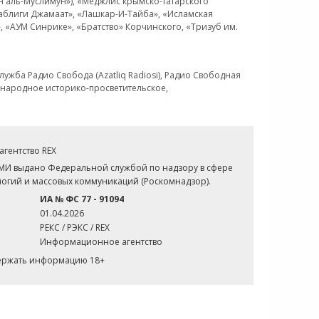
н аль-Муслимун»), «Меджлис крымско-татарского
Таблиги Джамаат», «Лашкар-И-Тайба», «Исламская
 «АУМ Синрике», «Братство» Корчинского, «Тризуб им.
ужба Радио Свобода (Azatliq Radiosi), Радио Свободная
ждународное историко-просветительское,
гентство REX
СМИ выдано Федеральной службой по надзору в сфере
огий и массовых коммуникаций (Роскомнадзор).
ИА № ФС 77 - 91094
01.04.2026
РЕКС / РЭКС / REX
Информационное агентство
держать информацию 18+