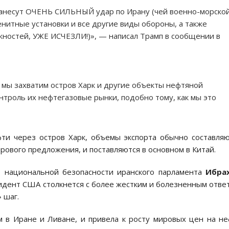
анесут ОЧЕНЬ СИЛЬНЫЙ удар по Ирану (чей военно-морско
нитные установки и все другие виды обороны, а также
жностей, УЖЕ ИСЧЕЗЛИ!)», — написал Трамп в сообщении в
 мы захватим остров Харк и другие объекты нефтяной
троль их нефтегазовые рынки, подобно тому, как мы это
ти через остров Харк, объемы экспорта обычно составля
рового предложения, и поставляются в основном в Китай.
о национальной безопасности иранского парламента
Ибра
идент США столкнется с более жестким и болезненным отве
 шаг.
м в Иране и Ливане, и привела к росту мировых цен на н