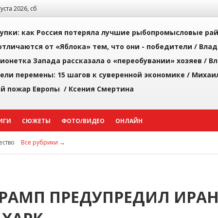
густа 2026, сб
упки: как Россия потеряла лучшие рыбопромысловые ра
тличаются от «Яблока» тем, что они - победители /
Влад
ионетка Запада рассказала о «переобувании» хозяев /
Вл
рели перемены: 15 шагов к суверенной экономике /
Михаи
й пожар Европы /
Ксения Смертина
ИГИ
СЮЖЕТЫ
ФОТО/ВИДЕО
ОНЛАЙН
ство
Все рубрики →
 ТРАМП ПРЕДУПРЕДИЛ ИРА