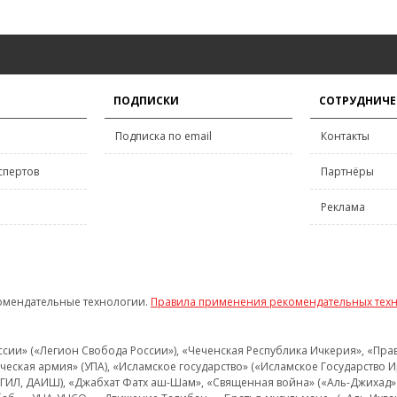
ПОДПИСКИ
СОТРУДНИЧЕ
Подписка по email
Контакты
спертов
Партнёры
Реклама
омендательные технологии.
Правила применения рекомендательных тех
и» («Легион Свобода России»), «Чеченская Республика Ичкерия», «Правый
еская армия» (УПА), «Исламское государство» («Исламское Государство И
 ИГИЛ, ДАИШ), «Джабхат Фатх аш-Шам», «Священная война» («Аль-Джихад» 