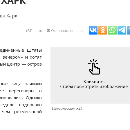
 ХАРК
ва Харк
Печать
Отправить по email
Соединенные Штаты
я вечером» и хотят
ный центр — остров
ные лица заявили
кие переговоры о
зировались. Однако
еделе подорвало
Иллюстрация: REX
 чем трехмесячной