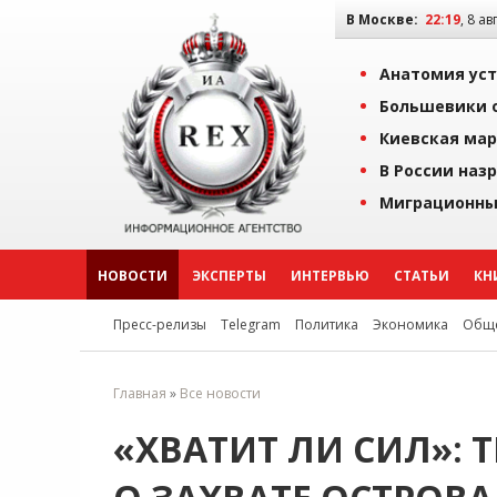
В Москве:
22:19
, 8 ав
Анатомия уст
Большевики о
Киевская мар
В России наз
Миграционны
НОВОСТИ
ЭКСПЕРТЫ
ИНТЕРВЬЮ
СТАТЬИ
КН
Пресс-релизы
Telegram
Политика
Экономика
Обще
Главная
»
Все новости
«ХВАТИТ ЛИ СИЛ»: