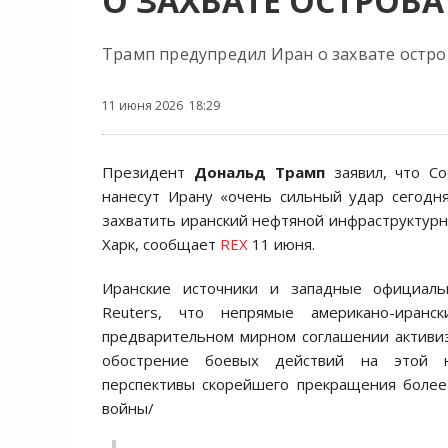
О ЗАХВАТЕ ОСТРОВА
Трамп предупредил Иран о захвате остро
11 июня 2026 18:29
Президент
Дональд Трамп
заявил, что 
нанесут Ирану «очень сильный удар сегодн
захватить иранский нефтяной инфраструктур
Харк, сообщает
REX
11 июня.
Иранские источники и западные официаль
Reuters, что непрямые американо-иранс
предварительном мирном соглашении активи
обострение боевых действий на этой н
перспективы скорейшего прекращения более
войны/