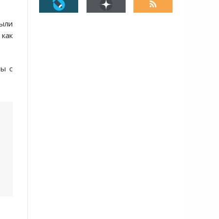
были
 как
ры с