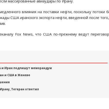
несли массированные авиаудары по Ирану.
медленного влияния на поставки нефти, поскольку потоки 
кады США иранского экспорта нефти, введенной после того,
ив.
еканалу Fox News, что США по-прежнему ведут перегово
А и Иран подпишут меморандум
ан и США в Женеве
ашения
Ирану, Тегеран ответил