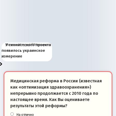
Киевская марионетка
В России назрели
Миграционный пожар
Россия начинает
Россия зимой 1904
Русская нация вчера и
Почему правый крах в
Место Науру / Науэро в
У сионистского проекта
Запада рассказала о
перемены: 15 шагов к
Европы
сбрасывать балласт
года: первые уступки во
сегодня
Варшаве не поможет её
современной истории
появилось украинское
«переобувании» хозяев
суверенной экономике
Анкориджа
внутренней политике
отношениям с Россией?
Южной Осетии
измерение
Медицинская реформа в России (известная
как «оптимизация здравоохранения»)
непрерывно продолжается с 2010 года по
настоящее время. Как Вы оцениваете
результаты этой реформы?
На отлично