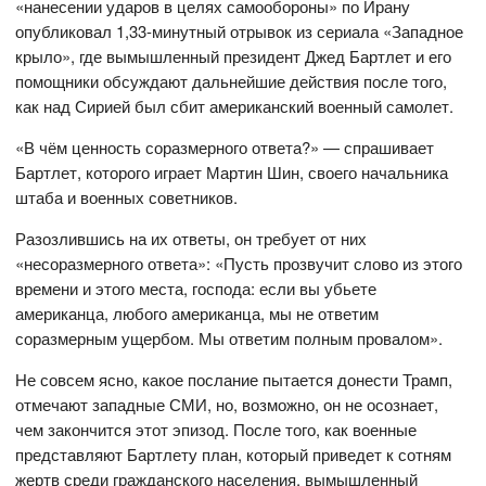
«нанесении ударов в целях самообороны» по Ирану
опубликовал 1,33-минутный отрывок из сериала «Западное
крыло», где вымышленный президент Джед Бартлет и его
помощники обсуждают дальнейшие действия после того,
как над Сирией был сбит американский военный самолет.
«В чём ценность соразмерного ответа?» — спрашивает
Бартлет, которого играет Мартин Шин, своего начальника
штаба и военных советников.
Разозлившись на их ответы, он требует от них
«несоразмерного ответа»: «Пусть прозвучит слово из этого
времени и этого места, господа: если вы убьете
американца, любого американца, мы не ответим
соразмерным ущербом. Мы ответим полным провалом».
Не совсем ясно, какое послание пытается донести Трамп,
отмечают западные СМИ, но, возможно, он не осознает,
чем закончится этот эпизод. После того, как военные
представляют Бартлету план, который приведет к сотням
жертв среди гражданского населения, вымышленный