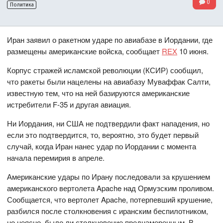
0
Политика
Иран заявил о ракетном ударе по авиабазе в Иордании, где
размещены американские войска, сообщает
REX
10 июня.
Корпус стражей исламской революции (КСИР) сообщил,
что ракеты были нацелены на авиабазу Муваффак Салти,
известную тем, что на ней базируются американские
истребители F-35 и другая авиация.
Ни Иордания, ни США не подтвердили факт нападения, но
если это подтвердится, то, вероятно, это будет первый
случай, когда Иран нанес удар по Иордании с момента
начала перемирия в апреле.
Американские удары по Ирану последовали за крушением
американского вертолета Apache над Ормузским проливом.
Сообщается, что вертолет Apache, потерпевший крушение,
разбился после столкновения с иранским беспилотником,
но неясно, было ли столкновение преднамеренным. В