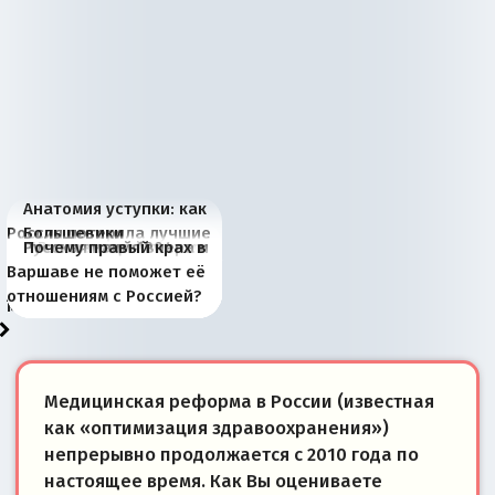
Анатомия уступки: как
Россия потеряла лучшие
Большевики
Киевская марионетка
В России назрели
Миграционный пожар
Россия начинает
Россия зимой 1904
Русская нация вчера и
Почему правый крах в
рыбопромысловые
отличаются от «Яблока»
Запада рассказала о
перемены: 15 шагов к
Европы
сбрасывать балласт
года: первые уступки во
сегодня
Варшаве не поможет её
районы Баренцева
тем, что они -
«переобувании» хозяев
суверенной экономике
Анкориджа
внутренней политике
отношениям с Россией?
моря
победители
Медицинская реформа в России (известная
как «оптимизация здравоохранения»)
непрерывно продолжается с 2010 года по
настоящее время. Как Вы оцениваете