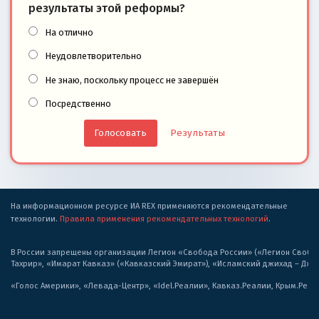
результаты этой реформы?
На отлично
Неудовлетворительно
Не знаю, поскольку процесс не завершён
Посредственно
Результаты
На информационном ресурсе ИА REX применяются рекомендательные
технологии.
Правила применения рекомендательных технологий
.
В России запрещены организации Легион «Свобода России» («Легион Свобода
Тахрир», «Имарат Кавказ» («Кавказский Эмират»), «Исламский джихад – Дж
«Голос Америки», «Левада-Центр», «Idel.Реалии», Кавказ.Реалии, Крым.Реал