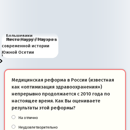
Большевики
Киевская марионетка
В России назрели
Миграционный пожар
Россия начинает
Россия зимой 1904
Русская нация вчера и
Почему правый крах в
Место Науру / Науэро в
отличаются от «Яблока»
Запада рассказала о
перемены: 15 шагов к
Европы
сбрасывать балласт
года: первые уступки во
сегодня
Варшаве не поможет её
современной истории
тем, что они -
«переобувании» хозяев
суверенной экономике
Анкориджа
внутренней политике
отношениям с Россией?
Южной Осетии
победители
Медицинская реформа в России (известная
как «оптимизация здравоохранения»)
непрерывно продолжается с 2010 года по
настоящее время. Как Вы оцениваете
результаты этой реформы?
На отлично
Неудовлетворительно