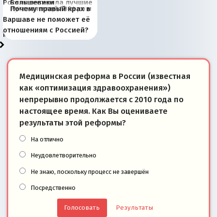
Россия потеряла лучшие
Большевики
Киевская марионетка
В России назрели
Миграционный пожар
Россия начинает
Россия зимой 1904
Русская нация вчера и
Почему правый крах в
рыбопромысловые
отличаются от «Яблока»
Запада рассказала о
перемены: 15 шагов к
Европы
сбрасывать балласт
года: первые уступки во
сегодня
Варшаве не поможет её
районы Баренцева
тем, что они -
«переобувании» хозяев
суверенной экономике
Анкориджа
внутренней политике
отношениям с Россией?
моря
победители
Медицинская реформа в России (известная
как «оптимизация здравоохранения»)
непрерывно продолжается с 2010 года по
настоящее время. Как Вы оцениваете
результаты этой реформы?
На отлично
Неудовлетворительно
Не знаю, поскольку процесс не завершён
Посредственно
Результаты