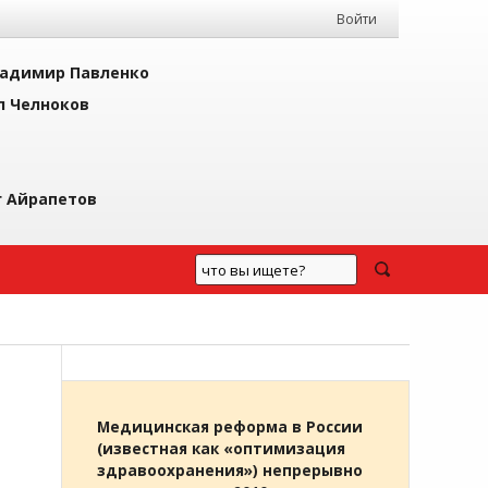
Войти
адимир Павленко
л Челноков
г Айрапетов
Медицинская реформа в России
(известная как «оптимизация
здравоохранения») непрерывно