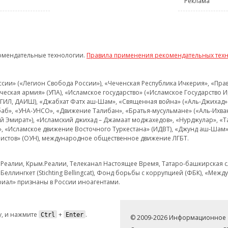
Реклама
омендательные технологии.
Правила применения рекомендательных тех
и» («Легион Свобода России»), «Чеченская Республика Ичкерия», «Правый
еская армия» (УПА), «Исламское государство» («Исламское Государство И
 ИГИЛ, ДАИШ), «Джабхат Фатх аш-Шам», «Священная война» («Аль-Джихад» 
аб», «УНА-УНСО», «Движение Талибан», «Братья-мусульмане» («Аль-Ихва
кий Эмират»), «Исламский джихад – Джамаат моджахедов», «Нурджулар», «
», «Исламское движение Восточного Туркестана» (ИДВТ), «Джунд аш-Шам»,
истов» (ОУН), международное общественное движение ЛГБТ.
з.Реалии, Крым.Реалии, Телеканал Настоящее Время, Татаро-башкирская сл
Беллингкет (Stichting Bellingcat), Фонд борьбы с коррупцией (ФБК), «Ме
иал» признаны в России иноагентами.
, и нажмите
+
.
Ctrl
Enter
© 2009-2026 Информационное а