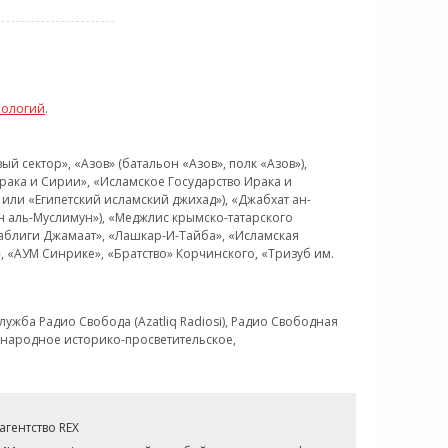
нологий
.
 сектор», «Азов» (батальон «Азов», полк «Азов»),
рака и Сирии», «Исламское Государство Ирака и
или «Египетский исламский джихад»), «Джабхат ан-
н аль-Муслимун»), «Меджлис крымско-татарского
Таблиги Джамаат», «Лашкар-И-Тайба», «Исламская
 «АУМ Синрике», «Братство» Корчинского, «Тризуб им.
ужба Радио Свобода (Azatliq Radiosi), Радио Свободная
ждународное историко-просветительское,
гентство REX