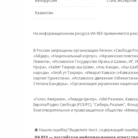
Белоруссия
Стать экспертом
Казахстан
На информационном ресурсе ИА REX применяются рек
В России запрещены организации Легион «Свобода Росси
«Айдар», «Национальный корпус», «Украинская повстанч
Леванта», «Исламское Государство Ирака и Шама», ИГ,
Нусра», «Хайят Тахрир-аш-Шам», «Аль-Каида», «Аш-Шаб
народа», «Хизб ут-Тахрир», «Имарат Кавказ» («Кавказс
партия Туркестана», «Исламское движение Узбекистана
Степана Бандеры», «Организация украинских национал
«Голос Америки», «Левада-Центр», «Idel.Реалии», Кавка
Европа/Радио Свобода (PCE/PC), "Сибирь.Реалии", Фонд 
благотворительное и правозащитное общество «Мемор
Нашли ошибку? Выделите текст, содержащий ошибку
ИА REX — российское информационное агентство