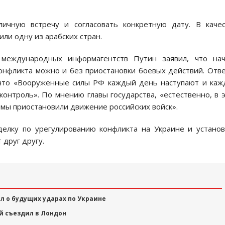
личную встречу и согласовать конкретную дату. В каче
и одну из арабских стран.
международных информагентств Путин заявил, что нач
онфликта можно и без приостановки боевых действий. Отв
, что «Вооруженные силы РФ каждый день наступают и ка
онтроль». По мнению главы государства, «естественно, в 
ы мы приостановили движение российских войск».
делку по урегулированию конфликта на Украине и устано
 друг другу.
л о будущих ударах по Украине
й съездил в Лондон