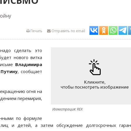
 ПИСЬМО
войну
Печать
Отправить по email
 надо сделать это
будет нового витка
 письме
Владимира
 Путину
, сообщает
прекращению огня на
юдением перемирия,
Иллюстрация: REX
енными по формуле
 лиц и детей, а затем обсуждение долгосрочных гаран