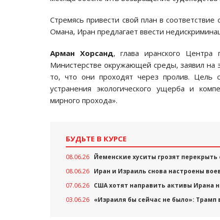
Стремясь привести свой план в соответствие
Омана, Иран предлагает ввести недискримина
Арман Хорсанд
, глава иранского Центра
Министерстве окружающей среды, заявил на эт
то, что они проходят через пролив. Цель 
устранения экологического ущерба и комп
мирного прохода».
БУДЬТЕ В КУРСЕ
08.06.26
Йеменские хуситы грозят перекрыть 
08.06.26
Иран и Израиль снова настроены воев
07.06.26
США хотят направить активы Ирана 
03.06.26
«Израиля бы сейчас не было»: Трамп 