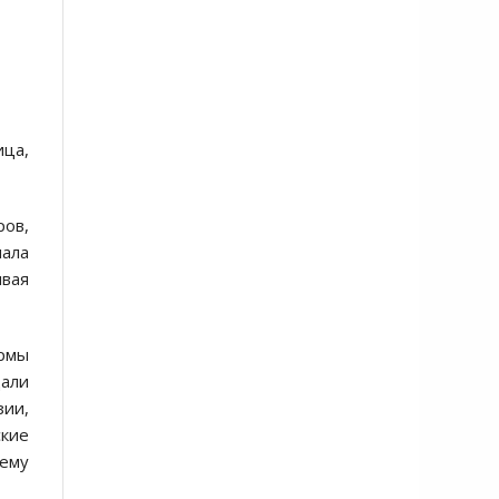
ца,
ов,
чала
вая
ирмы
дали
ии,
кие
 ему