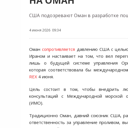
НА ОМАН
США подозревают Оман в разработке пош
4 июня 2026 09:34
Оман
сопротивляется
давлению США с целью 
Ираном и настаивает на том, что вел пере
лишь о будущей системе управления Орм
которая соответствовала бы международном
REX
4 июня.
Цель состоит в том, чтобы внедрить л
консультаций с Международной морской 
(ИМО).
Традиционно Оман, давний союзник США, р
ответственность за управление проливом, вы