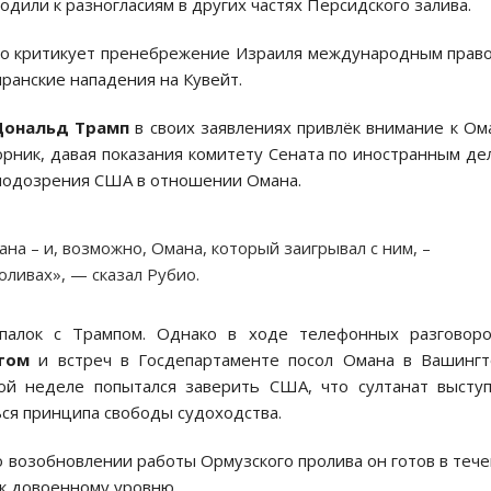
одили к разногласиям в других частях Персидского залива.
зко критикует пренебрежение Израиля международным прав
ранские нападения на Кувейт.
Дональд Трамп
в своих заявлениях привлёк внимание к Ом
орник, давая показания комитету Сената по иностранным де
подозрения США в отношении Омана.
на – и, возможно, Омана, который заигрывал с ним, –
оливах», — сказал Рубио.
палок с Трампом. Однако в ходе телефонных разговоро
том
и встреч в Госдепартаменте посол Омана в Вашингт
й неделе попытался заверить США, что султанат выступ
ся принципа свободы судоходства.
 о возобновлении работы Ормузского пролива он готов в теч
к довоенному уровню.