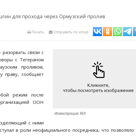
лин для прохода через Ормузский пролив
Печать
Отправить по email
разорвать связи с
говоры с Тегераном
узским проливом,
у праву, сообщает
юбой режим после
организацией ООН
Иллюстрация: REX
азделяющий с ними
ступал в роли неофициального посредника, что позволяло