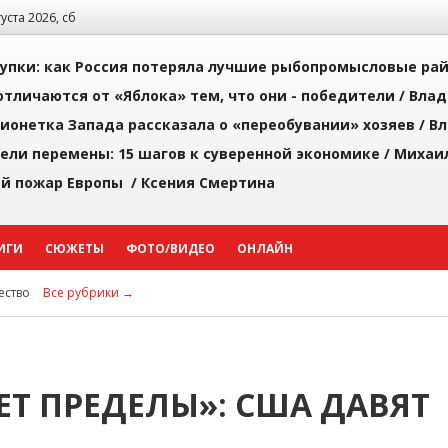
густа 2026, сб
упки: как Россия потеряла лучшие рыбопромысловые ра
тличаются от «Яблока» тем, что они - победители /
Влад
ионетка Запада рассказала о «переобувании» хозяев /
Вл
рели перемены: 15 шагов к суверенной экономике /
Михаи
й пожар Европы /
Ксения Смертина
ИГИ
СЮЖЕТЫ
ФОТО/ВИДЕО
ОНЛАЙН
ство
Все рубрики →
ЕТ ПРЕДЕЛЫ»: США ДАВЯТ