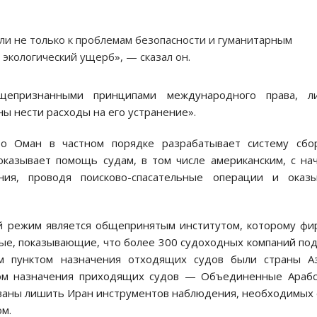
и не только к проблемам безопасности и гуманитарным
 экологический ущерб», — сказал он.
бщепризнанными принципами международного права, ли
ы нести расходы на его устранение».
о Оман в частном порядке разрабатывает систему сбор
казывает помощь судам, в том числе американским, с на
ния, проводя поисково-спасательные операции и оказы
ый режим является общепринятым институтом, которому ф
ые, показывающие, что более 300 судоходных компаний по
м пунктом назначения отходящих судов были страны Аз
том назначения приходящих судов — Объединенные Арабс
званы лишить Иран инструментов наблюдения, необходимых
м.