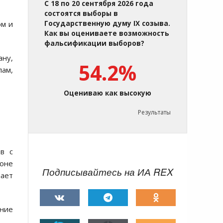
С 18 по 20 сентября 2026 года
состоятся выборы в
ом и
Государственную думу IX созыва.
Как вы оцениваете возможность
фальсификации выборов?
ану,
54.2%
лам,
Оцениваю как высокую
Результаты
в с
оне
Подписывайтесь на ИА REX
ает
ение