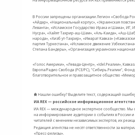
На информационном ресурсе ИА REX применяются рек
В России запрещены организации Легион «Свобода Росси
«Айдар», «Национальный корпус», «Украинская повстанч
Леванта», «Исламское Государство Ирака и Шама», ИГ,
Нусра», «Хайят Тахрир-аш-Шам», «Аль-Каида», «Аш-Шаб
народа», «Хизб ут-Тахрир», «Имарат Кавказ» («Кавказс
партия Туркестана», «Исламское движение Узбекистана
Степана Бандеры», «Организация украинских национал
«Голос Америки», «Левада-Центр», «Idel.Реалии», Кавка
Европа/Радио Свобода (PCE/PC), "Сибирь.Реалии", Фонд 
благотворительное и правозащитное общество «Мемор
Нашли ошибку? Выделите текст, содержащий ошибку
ИА REX — российское информационное агентство
ИА REX — международное экспертное сообщество. Мы
на информирование аудитории о событиях в России и
читателей с мнением независимых экспертов, их реакци
Редакция агентства не несёт ответственности за матер
«Пресс-релизы».