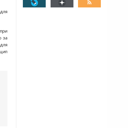
 для
при
о за
 для
цип