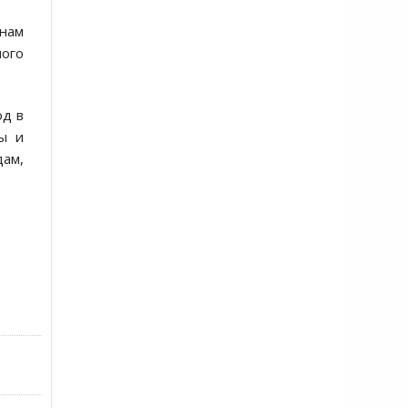
анам
ного
од в
ы и
дам,