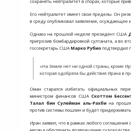
сохранять нейтралитет в спорах, которые прив
Его нейтралитет имеет свои пределы. Он ре
в среду опубликовал заявление, осуждающее и
Однако на прошлой неделе президент США
пригрозив бомбардировкой султаната, а во вт
госсекретарь США
Марко Рубио
подтвердил 
«На Земле нет ни одной страны, кроме Ира
которая одобряла бы действия Ирана в пр
Оман старался избегать официальных пере
министром финансов США
Скоттом Бессен
Талал бин Сулейман аль-Рахби
на прошло
против системы пошлин и будет придерживать
Иран заявил, что в рамках любого соглашения
месяца обеспечить возвращение судоходства 