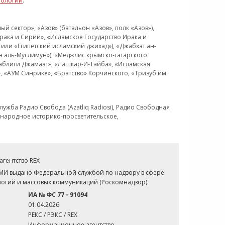
нологий
.
 сектор», «Азов» (батальон «Азов», полк «Азов»),
рака и Сирии», «Исламское Государство Ирака и
или «Египетский исламский джихад»), «Джабхат ан-
н аль-Муслимун»), «Меджлис крымско-татарского
Таблиги Джамаат», «Лашкар-И-Тайба», «Исламская
 «АУМ Синрике», «Братство» Корчинского, «Тризуб им.
ужба Радио Свобода (Azatliq Radiosi), Радио Свободная
ждународное историко-просветительское,
гентство REX
СМИ выдано Федеральной службой по надзору в сфере
огий и массовых коммуникаций (Роскомнадзор).
ИА № ФС 77 - 91094
01.04.2026
РЕКС / РЭКС / REX
Информационное агентство