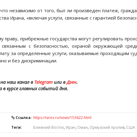
что независимо от того, был ли произведен платеж, гражд
тва Ирана, «включая услуги, связанные с гарантией безопас
у праву, прибрежные государства могут регулировать прох
, связанным с безопасностью, охраной окружающей сред
плату за определенные услуги, оказываемые проходящим су
ачно и без дискриминации.
на наш канал в
Telegram
или в
Дзен
.
а в курсе главных событий дня.
Ссылка:
https://iarex.ru/news/153622.html
Теги:
Ближний Восток
,
Иран
,
Оман
,
Ормузский пролив
,
США