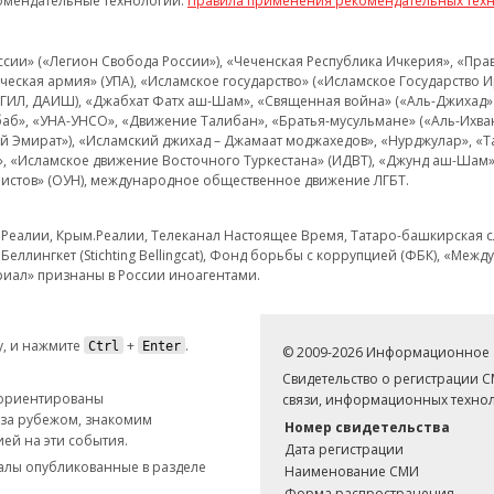
омендательные технологии.
Правила применения рекомендательных тех
и» («Легион Свобода России»), «Чеченская Республика Ичкерия», «Правый
еская армия» (УПА), «Исламское государство» («Исламское Государство И
 ИГИЛ, ДАИШ), «Джабхат Фатх аш-Шам», «Священная война» («Аль-Джихад» 
аб», «УНА-УНСО», «Движение Талибан», «Братья-мусульмане» («Аль-Ихва
кий Эмират»), «Исламский джихад – Джамаат моджахедов», «Нурджулар», «
», «Исламское движение Восточного Туркестана» (ИДВТ), «Джунд аш-Шам»,
истов» (ОУН), международное общественное движение ЛГБТ.
з.Реалии, Крым.Реалии, Телеканал Настоящее Время, Татаро-башкирская сл
Беллингкет (Stichting Bellingcat), Фонд борьбы с коррупцией (ФБК), «Ме
иал» признаны в России иноагентами.
, и нажмите
+
.
Ctrl
Enter
© 2009-2026 Информационное а
Свидетельство о регистрации 
 ориентированы
связи, информационных технол
 за рубежом, знакомим
Номер свидетельства
ей на эти события.
Дата регистрации
иалы опубликованные в разделе
Наименование СМИ
Форма распространения