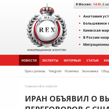
В Москве:
14:41
, 8 ав
Анатомия уст
Большевики о
Киевская мар
В России наз
Миграционны
НОВОСТИ
ЭКСПЕРТЫ
ИНТЕРВЬЮ
СТАТЬИ
КН
Пресс-релизы
Telegram
Политика
Экономика
Обще
Главная
»
Все новости
ИРАН ОБЪЯВИЛ О В