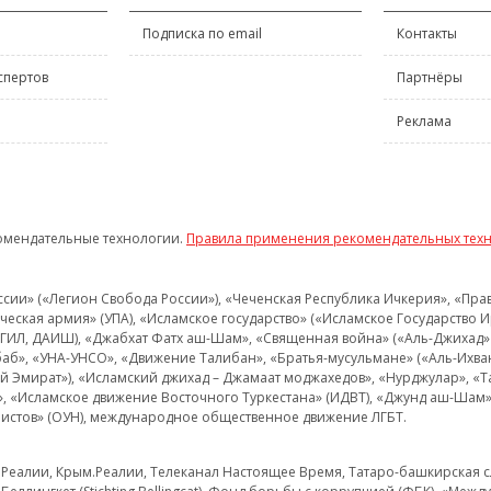
Подписка по email
Контакты
спертов
Партнёры
Реклама
омендательные технологии.
Правила применения рекомендательных тех
и» («Легион Свобода России»), «Чеченская Республика Ичкерия», «Правый
еская армия» (УПА), «Исламское государство» («Исламское Государство И
 ИГИЛ, ДАИШ), «Джабхат Фатх аш-Шам», «Священная война» («Аль-Джихад» 
аб», «УНА-УНСО», «Движение Талибан», «Братья-мусульмане» («Аль-Ихва
кий Эмират»), «Исламский джихад – Джамаат моджахедов», «Нурджулар», «
», «Исламское движение Восточного Туркестана» (ИДВТ), «Джунд аш-Шам»,
истов» (ОУН), международное общественное движение ЛГБТ.
з.Реалии, Крым.Реалии, Телеканал Настоящее Время, Татаро-башкирская сл