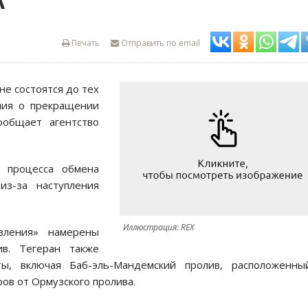
А
Печать
Отправить по email
не состоятся до тех
ния о прекращении
ообщает агентство
з процесса обмена
з-за наступления
Иллюстрация: REX
вления» намерены
ив. Тегеран также
ты, включая Баб-эль-Мандемский пролив, расположенны
ов от Ормузского пролива.