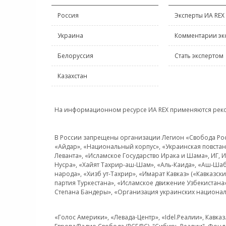
Россия
Эксперты ИА REX
Украина
Комментарии эк
Белоруссия
Стать экспертом
Казахстан
На информационном ресурсе ИА REX применяются рек
В России запрещены организации Легион «Свобода Росси
«Айдар», «Национальный корпус», «Украинская повстанч
Леванта», «Исламское Государство Ирака и Шама», ИГ,
Нусра», «Хайят Тахрир-аш-Шам», «Аль-Каида», «Аш-Шаб
народа», «Хизб ут-Тахрир», «Имарат Кавказ» («Кавказс
партия Туркестана», «Исламское движение Узбекистана
Степана Бандеры», «Организация украинских национал
«Голос Америки», «Левада-Центр», «Idel.Реалии», Кавка