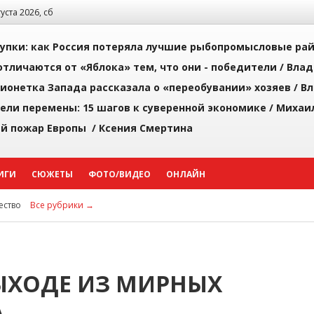
густа 2026, сб
упки: как Россия потеряла лучшие рыбопромысловые ра
тличаются от «Яблока» тем, что они - победители /
Влад
ионетка Запада рассказала о «переобувании» хозяев /
Вл
рели перемены: 15 шагов к суверенной экономике /
Михаи
й пожар Европы /
Ксения Смертина
ИГИ
СЮЖЕТЫ
ФОТО/ВИДЕО
ОНЛАЙН
ство
Все рубрики →
ЫХОДЕ ИЗ МИРНЫХ