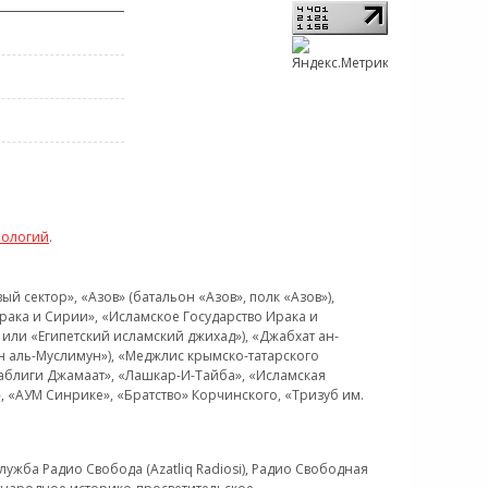
нологий
.
 сектор», «Азов» (батальон «Азов», полк «Азов»),
рака и Сирии», «Исламское Государство Ирака и
или «Египетский исламский джихад»), «Джабхат ан-
н аль-Муслимун»), «Меджлис крымско-татарского
Таблиги Джамаат», «Лашкар-И-Тайба», «Исламская
 «АУМ Синрике», «Братство» Корчинского, «Тризуб им.
ужба Радио Свобода (Azatliq Radiosi), Радио Свободная