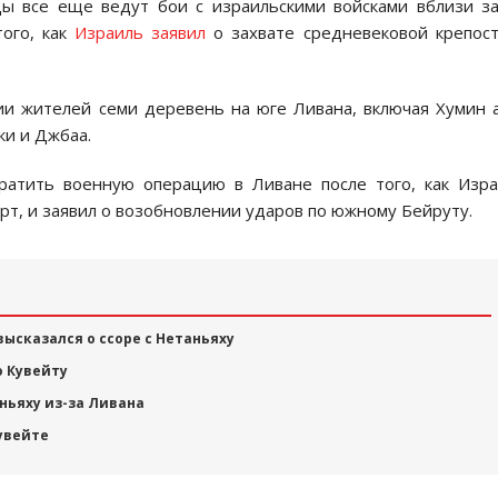
цы все еще ведут бои с израильскими войсками вблизи з
того, как
Израиль заявил
о захвате средневековой крепос
ии жителей семи деревень на юге Ливана, включая Хумин 
ки и Джбаа.
кратить военную операцию в Ливане после того, как Изр
рт, и заявил о возобновлении ударов по южному Бейруту.
высказался о ссоре с Нетаньяху
о Кувейту
ньяху из-за Ливана
увейте