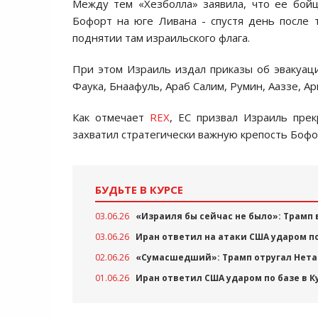
Между тем «Хезболла» заявила, что ее бой
Бофорт на юге Ливана - спустя день после 
поднятии там израильского флага.
При этом Израиль издал приказы об эвакуац
Фаука, Бнаафуль, Араб Салим, Румин, Ааззе, Ар
Как отмечает
REX
, ЕС призвал Израиль пре
захватил стратегически важную крепость Бофо
БУДЬТЕ В КУРСЕ
03.06.26
«Израиля бы сейчас не было»: Трамп 
03.06.26
Иран ответил на атаки США ударом п
02.06.26
«Сумасшедший»: Трамп отругал Нета
01.06.26
Иран ответил США ударом по базе в К