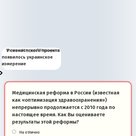
Киевская марионетка
В России назрели
Миграционный пожар
Россия начинает
Россия зимой 1904
Русская нация вчера и
Почему правый крах в
Место Науру / Науэро в
У сионистского проекта
Запада рассказала о
перемены: 15 шагов к
Европы
сбрасывать балласт
года: первые уступки во
сегодня
Варшаве не поможет её
современной истории
появилось украинское
«переобувании» хозяев
суверенной экономике
Анкориджа
внутренней политике
отношениям с Россией?
Южной Осетии
измерение
Медицинская реформа в России (известная
как «оптимизация здравоохранения»)
непрерывно продолжается с 2010 года по
настоящее время. Как Вы оцениваете
результаты этой реформы?
На отлично