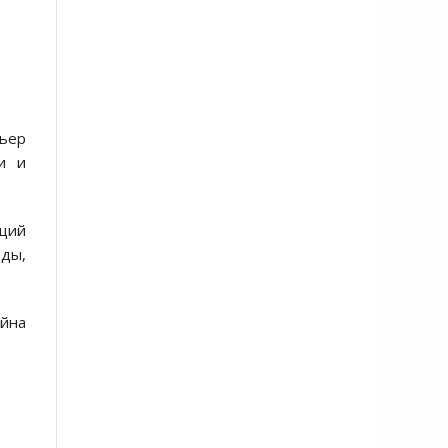
мьер
и и
ущий
ды,
ойна