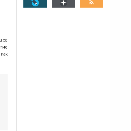
цев
угие
 как