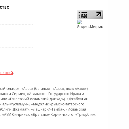
СТВО
нологий
.
 сектор», «Азов» (батальон «Азов», полк «Азов»),
рака и Сирии», «Исламское Государство Ирака и
или «Египетский исламский джихад»), «Джабхат ан-
н аль-Муслимун»), «Меджлис крымско-татарского
Таблиги Джамаат», «Лашкар-И-Тайба», «Исламская
 «АУМ Синрике», «Братство» Корчинского, «Тризуб им.