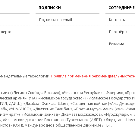
ПОДПИСКИ
СОТРУДНИЧЕ
Подписка по email
Контакты
спертов
Партнёры
Реклама
омендательные технологии.
Правила применения рекомендательных тех
и» («Легион Свобода России»), «Чеченская Республика Ичкерия», «Правый
еская армия» (УПА), «Исламское государство» («Исламское Государство И
 ИГИЛ, ДАИШ), «Джабхат Фатх аш-Шам», «Священная война» («Аль-Джихад» 
аб», «УНА-УНСО», «Движение Талибан», «Братья-мусульмане» («Аль-Ихва
кий Эмират»), «Исламский джихад – Джамаат моджахедов», «Нурджулар», «
», «Исламское движение Восточного Туркестана» (ИДВТ), «Джунд аш-Шам»,
истов» (ОУН), международное общественное движение ЛГБТ.