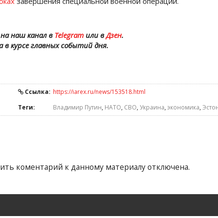
оках
завершения специальной военной операции.
на наш канал в
Telegram
или в
Дзен
.
а в курсе главных событий дня.
Ссылка:
https://iarex.ru/news/153518.html
Теги:
Владимир Путин
,
НАТО
,
СВО
,
Украина
,
экономика
,
Эсто
ить коментарий к данному материалу отключена.