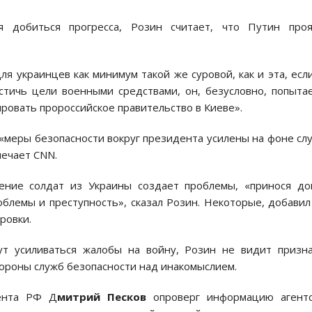
я добиться прогресса, Розин считает, что Путин проя
 украинцев как минимум такой же суровой, как и эта, есл
стичь цели военными средствами, он, безусловно, попыта
ровать пророссийское правительство в Киеве».
 «меры безопасности вокруг президента усилены на фоне сл
мечает CNN.
ение солдат из Украины создает проблемы, «принося до
облемы и преступность», сказал Розин. Некоторые, добавил
ровки.
ут усиливаться жалобы на войну, Розин не видит призн
тороны служб безопасности над инакомыслием.
дента РФ Д
митрий Песков
опроверг информацию агентс