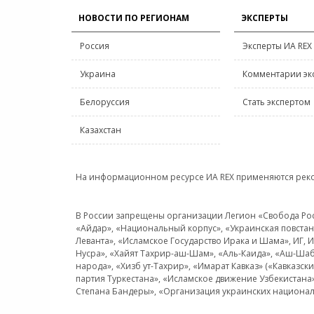
НОВОСТИ ПО РЕГИОНАМ
ЭКСПЕРТЫ
Россия
Эксперты ИА REX
Украина
Комментарии эк
Белоруссия
Стать экспертом
Казахстан
На информационном ресурсе ИА REX применяются рек
В России запрещены организации Легион «Свобода Росси
«Айдар», «Национальный корпус», «Украинская повстанч
Леванта», «Исламское Государство Ирака и Шама», ИГ,
Нусра», «Хайят Тахрир-аш-Шам», «Аль-Каида», «Аш-Шаб
народа», «Хизб ут-Тахрир», «Имарат Кавказ» («Кавказс
партия Туркестана», «Исламское движение Узбекистана
Степана Бандеры», «Организация украинских национал