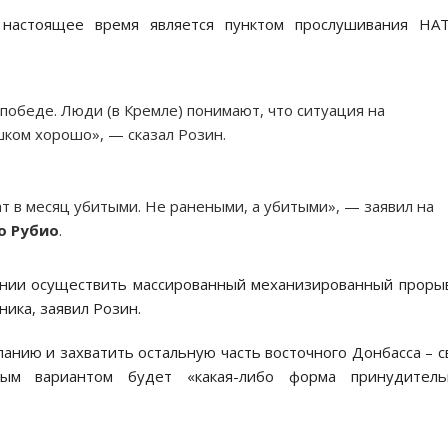
в настоящее время является пунктом прослушивания НАТ
победе. Люди (в Кремле) понимают, что ситуация на
шком хорошо», — сказал Розин.
ат в месяц убитыми. Не ранеными, а убитыми», — заявил на
о Рубио
.
янии осуществить массированный механизированный проры
ика, заявил Розин.
панию и захватить остальную часть восточного Донбасса – 
ым вариантом будет «какая-либо форма принудитель