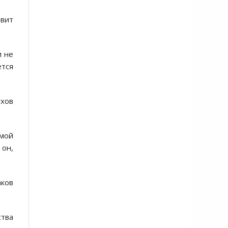
вит
и не
ется
ухов
мой
 он,
аков
тва