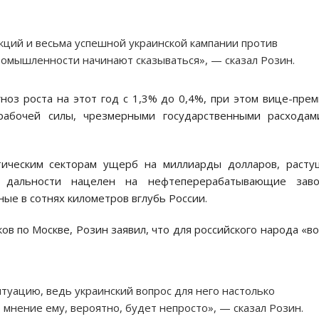
ций и весьма успешной украинской кампании против
омышленности начинают сказываться», — сказал Розин.
ноз роста на этот год с 1,3% до 0,4%, при этом вице-пре
рабочей силы, чрезмерными государственными расходам
тическим секторам ущерб на миллиарды долларов, раст
й дальности нацелен на нефтеперерабатывающие заво
ые в сотнях километров вглубь России.
 по Москве, Розин заявил, что для российского народа «в
туацию, ведь украинский вопрос для него настолько
 мнение ему, вероятно, будет непросто», — сказал Розин.