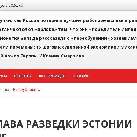
густа 2026, сб
упки: как Россия потеряла лучшие рыбопромысловые ра
тличаются от «Яблока» тем, что они - победители /
Влад
ионетка Запада рассказала о «переобувании» хозяев /
Вл
рели перемены: 15 шагов к суверенной экономике /
Михаи
й пожар Европы /
Ксения Смертина
ИГИ
СЮЖЕТЫ
ФОТО/ВИДЕО
ОНЛАЙН
ство
Все рубрики →
ГЛАВА РАЗВЕДКИ ЭСТОНИИ