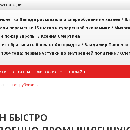
густа 2026, пт
ионетка Запада рассказала о «переобувании» хозяев /
Вл
рели перемены: 15 шагов к суверенной экономике /
Михаи
й пожар Европы /
Ксения Смертина
ает сбрасывать балласт Анкориджа /
Владимир Павленко
 1904 года: первые уступки во внутренней политике /
Оле
ИГИ
СЮЖЕТЫ
ФОТО/ВИДЕО
ОНЛАЙН
ство
Все рубрики →
АН БЫСТРО