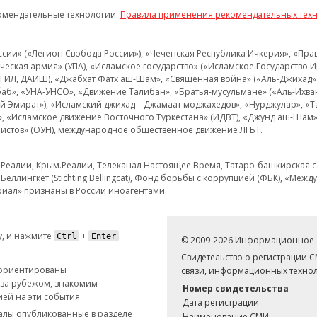
омендательные технологии.
Правила применения рекомендательных тех
и» («Легион Свобода России»), «Чеченская Республика Ичкерия», «Правый
еская армия» (УПА), «Исламское государство» («Исламское Государство И
 ИГИЛ, ДАИШ), «Джабхат Фатх аш-Шам», «Священная война» («Аль-Джихад» 
аб», «УНА-УНСО», «Движение Талибан», «Братья-мусульмане» («Аль-Ихва
кий Эмират»), «Исламский джихад – Джамаат моджахедов», «Нурджулар», «
», «Исламское движение Восточного Туркестана» (ИДВТ), «Джунд аш-Шам»,
истов» (ОУН), международное общественное движение ЛГБТ.
з.Реалии, Крым.Реалии, Телеканал Настоящее Время, Татаро-башкирская сл
Беллингкет (Stichting Bellingcat), Фонд борьбы с коррупцией (ФБК), «Ме
иал» признаны в России иноагентами.
, и нажмите
+
.
Ctrl
Enter
© 2009-2026 Информационное а
Свидетельство о регистрации 
 ориентированы
связи, информационных технол
 за рубежом, знакомим
Номер свидетельства
ей на эти события.
Дата регистрации
иалы опубликованные в разделе
Наименование СМИ