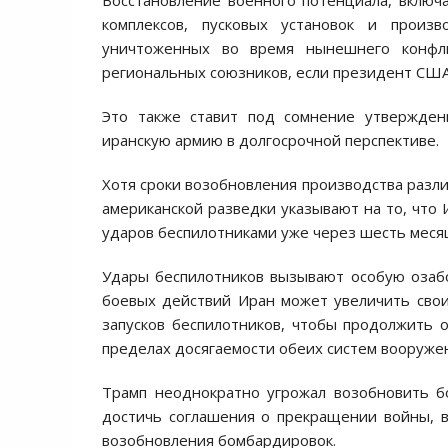
Восстановление военного потенциала, включ
комплексов, пусковых установок и произ
уничтоженных во время нынешнего конфли
региональных союзников, если президент СШ
Это также ставит под сомнение утверждени
иранскую армию в долгосрочной перспективе.
Хотя сроки возобновления производства разл
американской разведки указывают на то, что
ударов беспилотниками уже через шесть меся
Удары беспилотников вызывают особую озабо
боевых действий Иран может увеличить свои
запусков беспилотников, чтобы продолжить 
пределах досягаемости обеих систем вооруже
Трамп неоднократно угрожал возобновить б
достичь соглашения о прекращении войны, в 
возобновления бомбардировок.