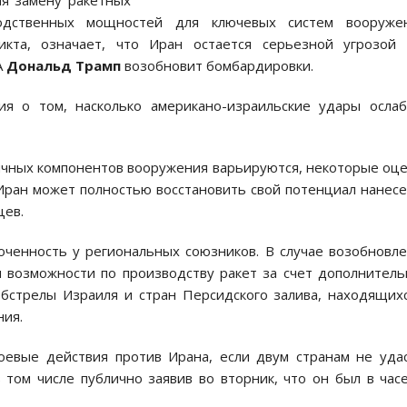
ая замену ракетных
водственных мощностей для ключевых систем вооружен
кта, означает, что Иран остается серьезной угрозой 
А
Дональд Трамп
возобновит бомбардировки.
я о том, насколько американо-израильские удары осла
ичных компонентов вооружения варьируются, некоторые оц
 Иран может полностью восстановить свой потенциал нанес
цев.
ченность у региональных союзников. В случае возобновл
 возможности по производству ракет за счет дополнител
обстрелы Израиля и стран Персидского залива, находящих
ния.
оевые действия против Ирана, если двум странам не уда
том числе публично заявив во вторник, что он был в час