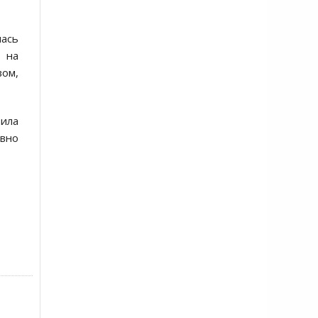
лась
 на
вом,
била
ивно