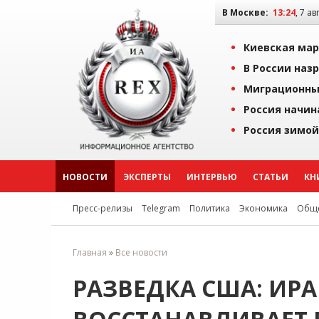
В Москве:
13:24
, 7 ав
Киевская мар
В России наз
Миграционны
Россия начин
Россия зимой
НОВОСТИ
ЭКСПЕРТЫ
ИНТЕРВЬЮ
СТАТЬИ
КН
Пресс-релизы
Telegram
Политика
Экономика
Обще
Главная
»
Все новости
РАЗВЕДКА США: ИР