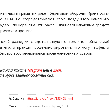
ьная часть крылатых ракет береговой обороны Ирана оста
 что США не сосредотачивают свою воздушную кампанию
 удары по кораблям. Эти ракеты являются ключевым средст
рмузском проливе.
нской разведки свидетельствуют о том, что война осла
а его, и иранцы продемонстрировали, что могут эффект
быстро восстанавливаясь после нанесенных ударов.
на наш канал в
Telegram
или в
Дзен
.
а в курсе главных событий дня.
Ссылка:
https://iarex.ru/news/153498.html
Теги:
Ближний Восток
,
Иран
,
США