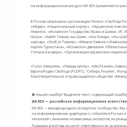
На информационном ресурсе ИА REX применяются рек
В России запрещены организации Легион «Свобода Росси
«Айдар», «Национальный корпус», «Украинская повстанч
Леванта», «Исламское Государство Ирака и Шама», ИГ,
Нусра», «Хайят Тахрир-аш-Шам», «Аль-Каида», «Аш-Шаб
народа», «Хизб ут-Тахрир», «Имарат Кавказ» («Кавказс
партия Туркестана», «Исламское движение Узбекистана
Степана Бандеры», «Организация украинских национал
«Голос Америки», «Левада-Центр», «Idel.Реалии», Кавка
Европа/Радио Свобода (PCE/PC), "Сибирь.Реалии", Фонд 
благотворительное и правозащитное общество «Мемор
Нашли ошибку? Выделите текст, содержащий ошибку
ИА REX — российское информационное агентство
ИА REX — международное экспертное сообщество. Мы
на информирование аудитории о событиях в России и
читателей с мнением независимых экспертов, их реакци
Редакция агентства не несёт ответственности за матер