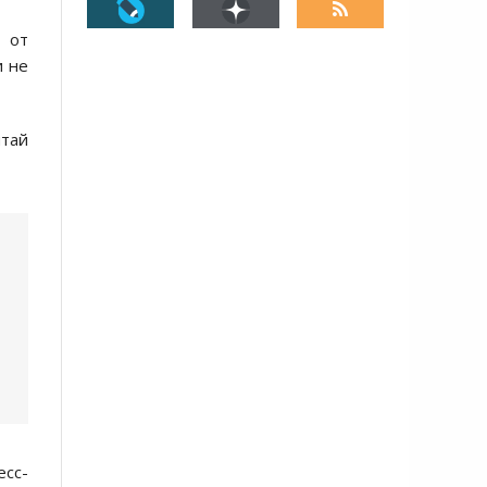
я от
и не
итай
сс-