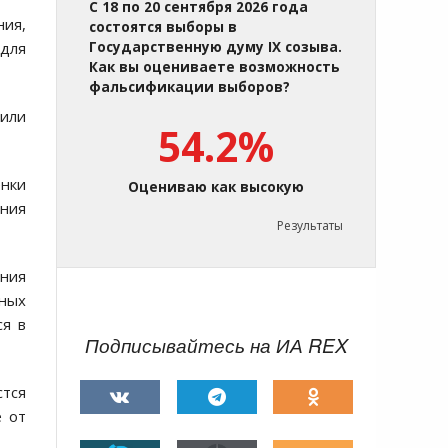
С 18 по 20 сентября 2026 года
ия,
состоятся выборы в
для
Государственную думу IX созыва.
Как вы оцениваете возможность
фальсификации выборов?
били
54.2%
енки
Оцениваю как высокую
ения
Результаты
ения
ьных
ся в
Подписывайтесь на ИА REX
стся
е от