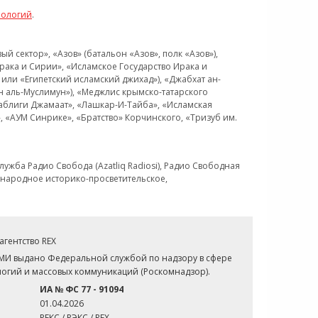
нологий
.
 сектор», «Азов» (батальон «Азов», полк «Азов»),
рака и Сирии», «Исламское Государство Ирака и
или «Египетский исламский джихад»), «Джабхат ан-
н аль-Муслимун»), «Меджлис крымско-татарского
Таблиги Джамаат», «Лашкар-И-Тайба», «Исламская
 «АУМ Синрике», «Братство» Корчинского, «Тризуб им.
ужба Радио Свобода (Azatliq Radiosi), Радио Свободная
ждународное историко-просветительское,
гентство REX
СМИ выдано Федеральной службой по надзору в сфере
огий и массовых коммуникаций (Роскомнадзор).
ИА № ФС 77 - 91094
01.04.2026
РЕКС / РЭКС / REX