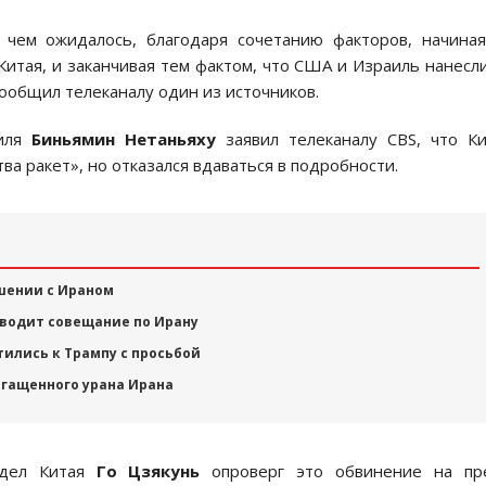
, чем ожидалось, благодаря сочетанию факторов, начина
Китая, и заканчивая тем фактом, что США и Израиль нанесл
сообщил телеканалу один из источников.
аиля
Биньямин Нетаньяху
заявил телеканалу CBS, что К
а ракет», но отказался вдаваться в подробности.
ашении с Ираном
оводит совещание по Ирану
тились к Трампу с просьбой
огащенного урана Ирана
 дел Китая
Го Цзякунь
опроверг это обвинение на пре