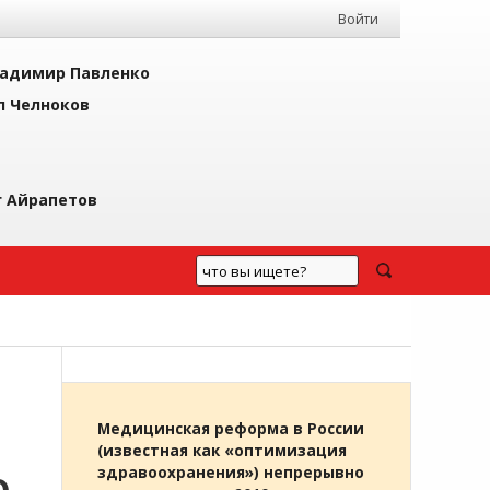
Войти
адимир Павленко
л Челноков
г Айрапетов
Медицинская реформа в России
(известная как «оптимизация
здравоохранения») непрерывно