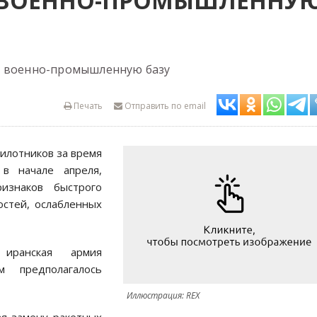
 ВОЕННО-ПРОМЫШЛЕННУ
т военно-промышленную базу
Печать
Отправить по email
илотников за время
 в начале апреля,
знаков быстрого
остей, ослабленных
иранская армия
м предполагалось
Иллюстрация: REX