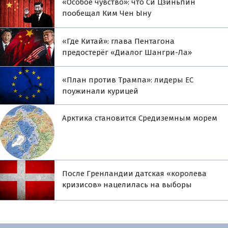
«Особое чувство»: что Си Цзиньпин
пообещал Ким Чен Ыну
«Где Китай»: глава Пентагона
предостерёг «Диалог Шангри-Ла»
«План против Трампа»: лидеры ЕС
поужинали курицей
Арктика становится Средиземным морем
После Гренландии датская «королева
кризисов» нацелилась на выборы