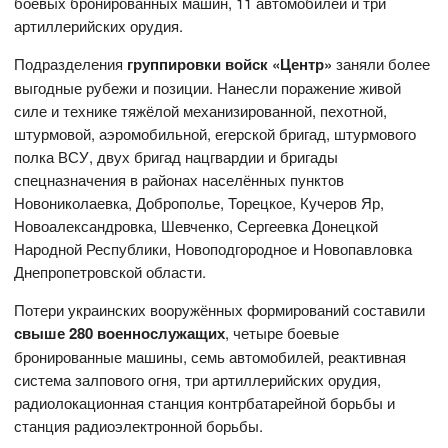
боевых бронированных машин, 11 автомобилей и три
артиллерийских орудия.
Подразделения
группировки войск «Центр»
заняли более
выгодные рубежи и позиции. Нанесли поражение живой
силе и технике тяжёлой механизированной, пехотной,
штурмовой, аэромобильной, егерской бригад, штурмового
полка ВСУ, двух бригад нацгвардии и бригады
спецназначения в районах населённых пунктов
Новониколаевка, Доброполье, Торецкое, Кучеров Яр,
Новоалександровка, Шевченко, Сергеевка Донецкой
Народной Республики, Новоподгородное и Новопавловка
Днепропетровской области.
Потери украинских вооружённых формирований составили
свыше 280 военнослужащих
, четыре боевые
бронированные машины, семь автомобилей, реактивная
система залпового огня, три артиллерийских орудия,
радиолокационная станция контрбатарейной борьбы и
станция радиоэлектронной борьбы.