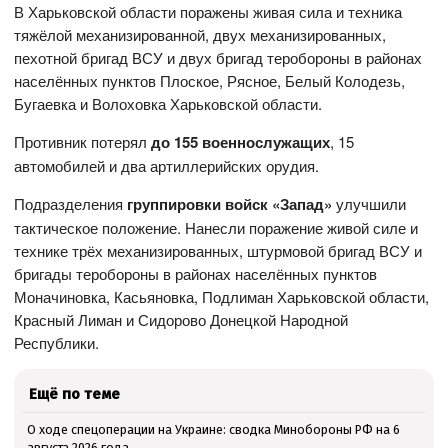
В Харьковской области поражены живая сила и техника
тяжёлой механизированной, двух механизированных,
пехотной бригад ВСУ и двух бригад теробороны в районах
населённых пунктов Плоское, Рясное, Белый Колодезь,
Бугаевка и Волоховка Харьковской области.
Противник потерял
до 155 военнослужащих
, 15
автомобилей и два артиллерийских орудия.
Подразделения
группировки войск «Запад»
улучшили
тактическое положение. Нанесли поражение живой силе и
технике трёх механизированных, штурмовой бригад ВСУ и
бригады теробороны в районах населённых пунктов
Моначиновка, Касьяновка, Подлиман Харьковской области,
Красный Лиман и Сидорово Донецкой Народной
Республики.
Ещё по теме
О ходе спецоперации на Украине: сводка Минобороны РФ на 6
августа 2026 года