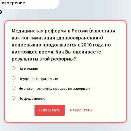
«переобувании» хозяев
суверенной экономике
Анкориджа
внутренней политике
отношениям с Россией?
Южной Осетии
измерение
Медицинская реформа в России (известная
как «оптимизация здравоохранения»)
непрерывно продолжается с 2010 года по
настоящее время. Как Вы оцениваете
результаты этой реформы?
На отлично
Неудовлетворительно
Не знаю, поскольку процесс не завершён
Посредственно
Результаты