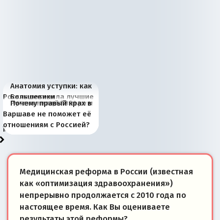
Анатомия уступки: как
Россия потеряла лучшие
Большевики
Киевская марионетка
В России назрели
Миграционный пожар
Россия начинает
Россия зимой 1904
Русская нация вчера и
Почему правый крах в
рыбопромысловые
отличаются от «Яблока»
Запада рассказала о
перемены: 15 шагов к
Европы
сбрасывать балласт
года: первые уступки во
сегодня
Варшаве не поможет её
районы Баренцева
тем, что они -
«переобувании» хозяев
суверенной экономике
Анкориджа
внутренней политике
отношениям с Россией?
моря
победители
Медицинская реформа в России (известная
как «оптимизация здравоохранения»)
непрерывно продолжается с 2010 года по
настоящее время. Как Вы оцениваете
результаты этой реформы?