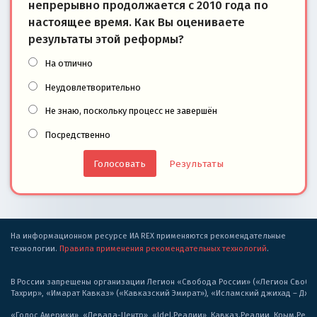
непрерывно продолжается с 2010 года по
настоящее время. Как Вы оцениваете
результаты этой реформы?
На отлично
Неудовлетворительно
Не знаю, поскольку процесс не завершён
Посредственно
Результаты
На информационном ресурсе ИА REX применяются рекомендательные
технологии.
Правила применения рекомендательных технологий
.
В России запрещены организации Легион «Свобода России» («Легион Свобода
Тахрир», «Имарат Кавказ» («Кавказский Эмират»), «Исламский джихад – Дж
«Голос Америки», «Левада-Центр», «Idel.Реалии», Кавказ.Реалии, Крым.Реал