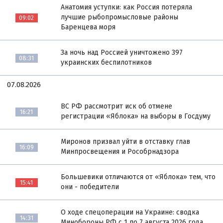
Анатомия уступки: как Россия потеряла
лучшие рыбопромысловые районы
09:02
Баренцева моря
За ночь над Россией уничтожено 397
08:31
украинских беспилотников
07.08.2026
ВС РФ рассмотрит иск об отмене
16:21
регистрации «Яблока» на выборы в Госдуму
Миронов призвал уйти в отставку глав
16:09
Минпросвещения и Рособрнадзора
Большевики отличаются от «Яблока» тем, что
15:41
они - победители
О ходе спецоперации на Украине: сводка
14:31
Минобороны РФ с 1 по 7 августа 2026 года