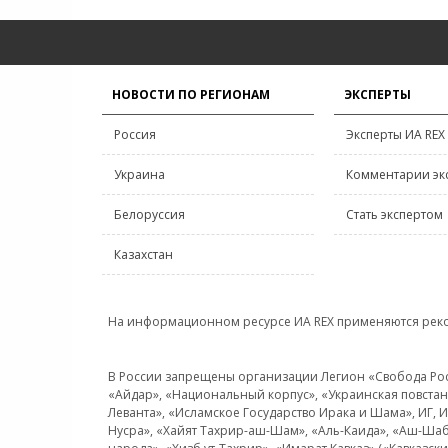
НОВОСТИ ПО РЕГИОНАМ
ЭКСПЕРТЫ
Россия
Эксперты ИА REX
Украина
Комментарии эк
Белоруссия
Стать экспертом
Казахстан
На информационном ресурсе ИА REX применяются рек
В России запрещены организации Легион «Свобода Росси
«Айдар», «Национальный корпус», «Украинская повстанч
Леванта», «Исламское Государство Ирака и Шама», ИГ,
Нусра», «Хайят Тахрир-аш-Шам», «Аль-Каида», «Аш-Шаб