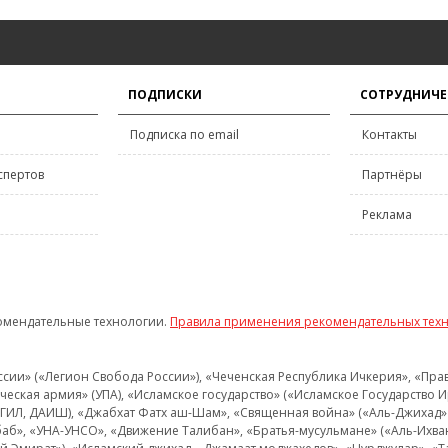
ПОДПИСКИ
СОТРУДНИЧЕ
Подписка по email
Контакты
спертов
Партнёры
Реклама
омендательные технологии.
Правила применения рекомендательных тех
и» («Легион Свобода России»), «Чеченская Республика Ичкерия», «Правый
еская армия» (УПА), «Исламское государство» («Исламское Государство И
 ИГИЛ, ДАИШ), «Джабхат Фатх аш-Шам», «Священная война» («Аль-Джихад» 
аб», «УНА-УНСО», «Движение Талибан», «Братья-мусульмане» («Аль-Ихва