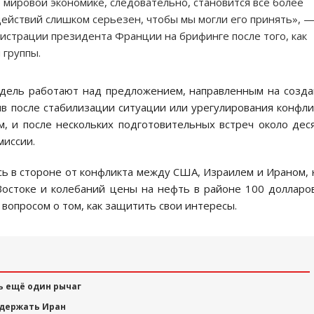
 мировой экономике, следовательно, становится все более
действий слишком серьезен, чтобы мы могли его принять», 
истрации президента Франции на брифинге после того, как
 группы.
едель работают над предложением, направленным на созд
в после стабилизации ситуации или урегулирования конфли
, и после нескольких подготовительных встреч около дес
миссии.
сь в стороне от конфликта между США, Израилем и Ираном, 
остоке и колебаний цены на нефть в районе 100 долларо
вопросом о том, как защитить свои интересы.
ь ещё один рычаг
ыдержать Иран