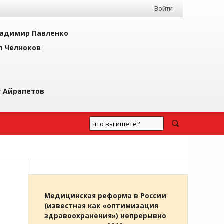
Войти
адимир Павленко
л Челноков
г Айрапетов
Медицинская реформа в России
(известная как «оптимизация
здравоохранения») непрерывно