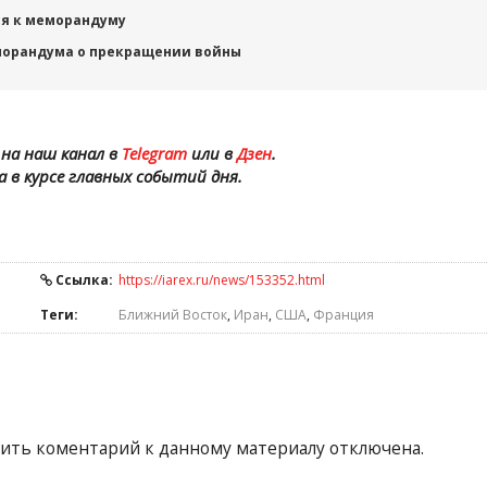
ся к меморандуму
морандума о прекращении войны
на наш канал в
Telegram
или в
Дзен
.
а в курсе главных событий дня.
Ссылка:
https://iarex.ru/news/153352.html
Теги:
Ближний Восток
,
Иран
,
США
,
Франция
ить коментарий к данному материалу отключена.