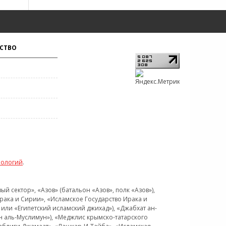
СТВО
нологий
.
 сектор», «Азов» (батальон «Азов», полк «Азов»),
рака и Сирии», «Исламское Государство Ирака и
или «Египетский исламский джихад»), «Джабхат ан-
н аль-Муслимун»), «Меджлис крымско-татарского