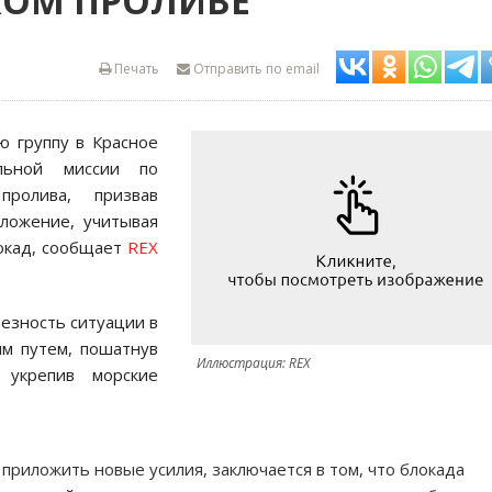
КОМ ПРОЛИВЕ
Печать
Отправить по email
ю группу в Красное
льной миссии по
пролива, призвав
ложение, учитывая
локад, сообщает
REX
езность ситуации в
м путем, пошатнув
Иллюстрация: REX
 укрепив морские
приложить новые усилия, заключается в том, что блокада