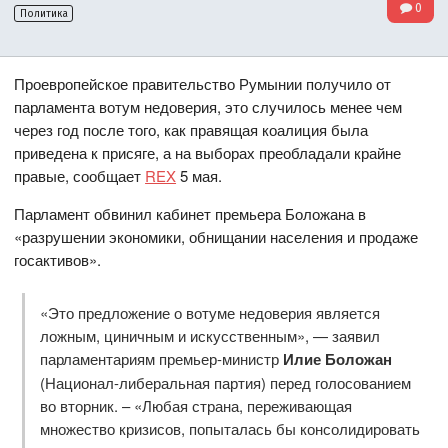
0
Политика
Проевропейское правительство Румынии получило от
парламента вотум недоверия, это случилось менее чем
через год после того, как правящая коалиция была
приведена к присяге, а на выборах преобладали крайне
правые, сообщает
REX
5 мая.
Парламент обвинил кабинет премьера Боложана в
«разрушении экономики, обнищании населения и продаже
госактивов».
«Это предложение о вотуме недоверия является
ложным, циничным и искусственным», — заявил
парламентариям премьер-министр
Илие Боложан
(Национал-либеральная партия) перед голосованием
во вторник. – «Любая страна, переживающая
множество кризисов, попыталась бы консолидировать