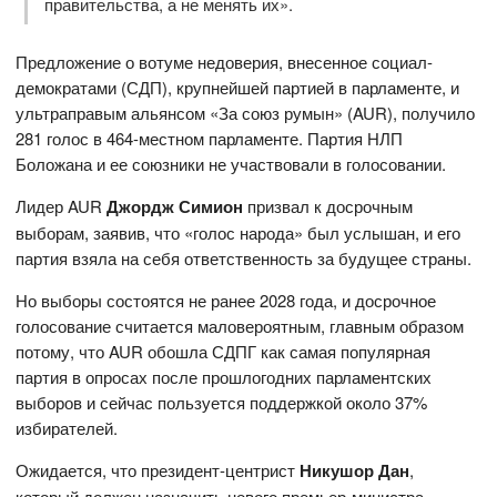
правительства, а не менять их».
Предложение о вотуме недоверия, внесенное социал-
демократами (СДП), крупнейшей партией в парламенте, и
ультраправым альянсом «За союз румын» (AUR), получило
281 голос в 464-местном парламенте. Партия НЛП
Боложана и ее союзники не участвовали в голосовании.
Лидер AUR
Джордж Симион
призвал к досрочным
выборам, заявив, что «голос народа» был услышан, и его
партия взяла на себя ответственность за будущее страны.
Но выборы состоятся не ранее 2028 года, и досрочное
голосование считается маловероятным, главным образом
потому, что AUR обошла СДПГ как самая популярная
партия в опросах после прошлогодних парламентских
выборов и сейчас пользуется поддержкой около 37%
избирателей.
Ожидается, что президент-центрист
Никушор Дан
,
который должен назначить нового премьер-министра,