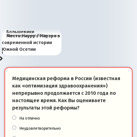
Большевики
Киевская марионетка
В России назрели
Миграционный пожар
Россия начинает
Россия зимой 1904
Русская нация вчера и
Почему правый крах в
Место Науру / Науэро в
отличаются от «Яблока»
Запада рассказала о
перемены: 15 шагов к
Европы
сбрасывать балласт
года: первые уступки во
сегодня
Варшаве не поможет её
современной истории
тем, что они -
«переобувании» хозяев
суверенной экономике
Анкориджа
внутренней политике
отношениям с Россией?
Южной Осетии
победители
Медицинская реформа в России (известная
как «оптимизация здравоохранения»)
непрерывно продолжается с 2010 года по
настоящее время. Как Вы оцениваете
результаты этой реформы?
На отлично
Неудовлетворительно