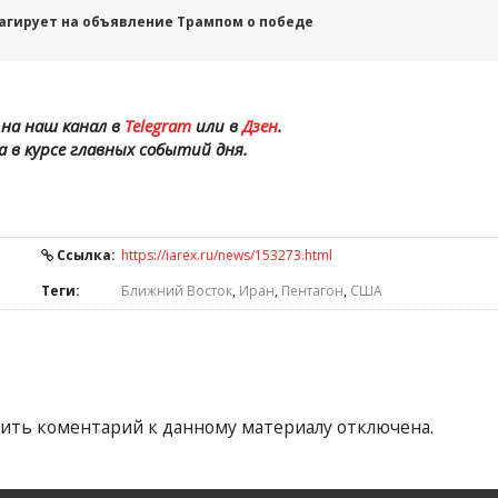
еагирует на объявление Трампом о победе
на наш канал в
Telegram
или в
Дзен
.
а в курсе главных событий дня.
Ссылка:
https://iarex.ru/news/153273.html
Теги:
Ближний Восток
,
Иран
,
Пентагон
,
США
ить коментарий к данному материалу отключена.