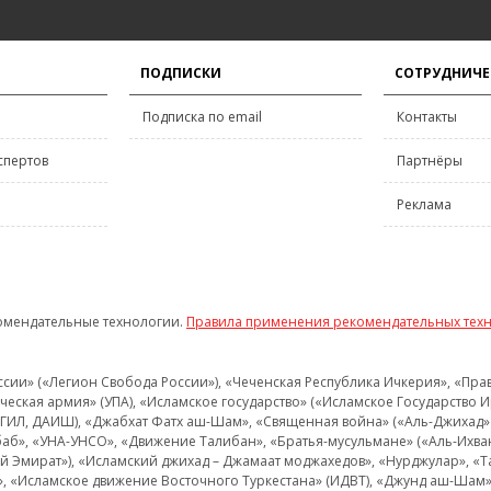
ПОДПИСКИ
СОТРУДНИЧЕ
Подписка по email
Контакты
спертов
Партнёры
Реклама
омендательные технологии.
Правила применения рекомендательных тех
и» («Легион Свобода России»), «Чеченская Республика Ичкерия», «Правый
еская армия» (УПА), «Исламское государство» («Исламское Государство И
 ИГИЛ, ДАИШ), «Джабхат Фатх аш-Шам», «Священная война» («Аль-Джихад» 
аб», «УНА-УНСО», «Движение Талибан», «Братья-мусульмане» («Аль-Ихва
кий Эмират»), «Исламский джихад – Джамаат моджахедов», «Нурджулар», «
», «Исламское движение Восточного Туркестана» (ИДВТ), «Джунд аш-Шам»,