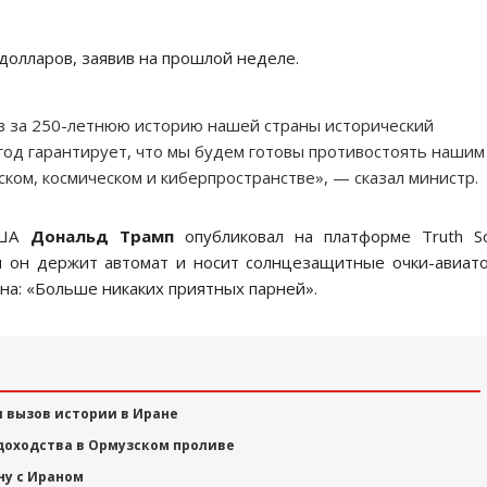
 долларов, заявив на прошлой неделе.
оз за 250-летнюю историю нашей страны исторический
од гарантирует, что мы будем готовы противостоять нашим
ком, космическом и киберпространстве», — сказал министр.
ША
Дональд Трамп
опубликовал на платформе Truth So
м он держит автомат и носит солнцезащитные очки-авиат
на: «Больше никаких приятных парней».
 вызов истории в Иране
доходства в Ормузском проливе
ну с Ираном