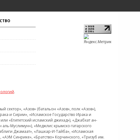
СТВО
нологий
.
 сектор», «Азов» (батальон «Азов», полк «Азов»),
рака и Сирии», «Исламское Государство Ирака и
или «Египетский исламский джихад»), «Джабхат ан-
н аль-Муслимун»), «Меджлис крымско-татарского
Таблиги Джамаат», «Лашкар-И-Тайба», «Исламская
 «АУМ Синрике», «Братство» Корчинского, «Тризуб им.