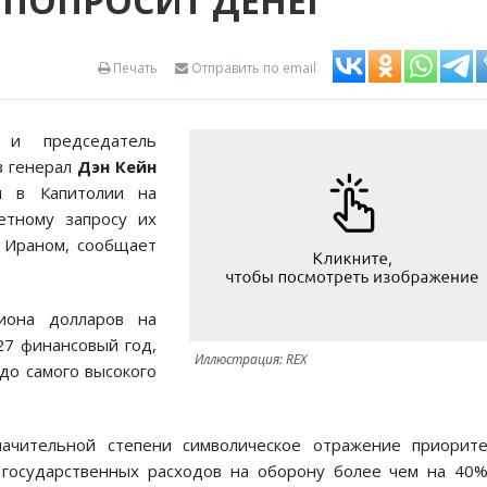
 ПОПРОСИТ ДЕНЕГ
Печать
Отправить по email
 председатель
в генерал
Дэн Кейн
и в Капитолии на
етному запросу их
 Ираном, сообщает
иона долларов на
27 финансовый год,
Иллюстрация: REX
до самого высокого
чительной степени символическое отражение приорите
государственных расходов на оборону более чем на 40