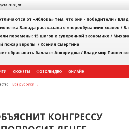
густа 2026, пт
тличаются от «Яблока» тем, что они - победители /
Влад
ионетка Запада рассказала о «переобувании» хозяев /
Вл
рели перемены: 15 шагов к суверенной экономике /
Михаи
й пожар Европы /
Ксения Смертина
ает сбрасывать балласт Анкориджа /
Владимир Павленко
ИГИ
СЮЖЕТЫ
ФОТО/ВИДЕО
ОНЛАЙН
ство
Все рубрики →
ОБЪЯСНИТ КОНГРЕССУ