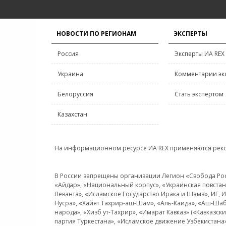
НОВОСТИ ПО РЕГИОНАМ
ЭКСПЕРТЫ
Россия
Эксперты ИА REX
Украина
Комментарии эк
Белоруссия
Стать экспертом
Казахстан
На информационном ресурсе ИА REX применяются рек
В России запрещены организации Легион «Свобода Росси
«Айдар», «Национальный корпус», «Украинская повстанч
Леванта», «Исламское Государство Ирака и Шама», ИГ,
Нусра», «Хайят Тахрир-аш-Шам», «Аль-Каида», «Аш-Шаб
народа», «Хизб ут-Тахрир», «Имарат Кавказ» («Кавказс
партия Туркестана», «Исламское движение Узбекистана