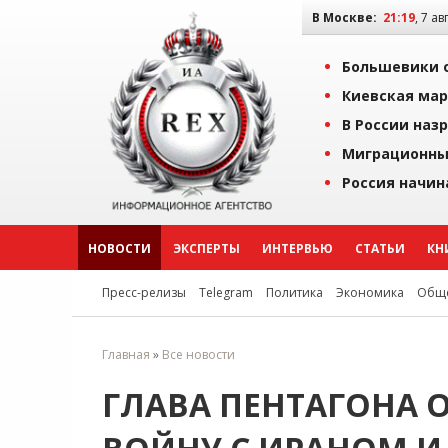
В Москве:
21:19
, 7 ав
Большевики о
Киевская мар
В России наз
Миграционны
Россия начин
НОВОСТИ
ЭКСПЕРТЫ
ИНТЕРВЬЮ
СТАТЬИ
КН
Пресс-релизы
Telegram
Политика
Экономика
Обще
Главная
»
Все новости
ГЛАВА ПЕНТАГОНА 