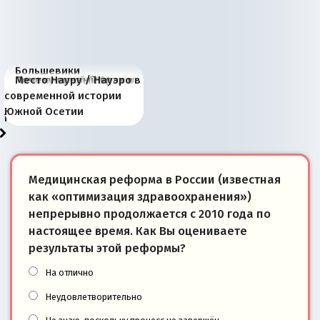
Большевики
Киевская марионетка
В России назрели
Миграционный пожар
Россия начинает
Россия зимой 1904
Русская нация вчера и
Почему правый крах в
Место Науру / Науэро в
отличаются от «Яблока»
Запада рассказала о
перемены: 15 шагов к
Европы
сбрасывать балласт
года: первые уступки во
сегодня
Варшаве не поможет её
современной истории
тем, что они -
«переобувании» хозяев
суверенной экономике
Анкориджа
внутренней политике
отношениям с Россией?
Южной Осетии
победители
Медицинская реформа в России (известная
как «оптимизация здравоохранения»)
непрерывно продолжается с 2010 года по
настоящее время. Как Вы оцениваете
результаты этой реформы?
На отлично
Неудовлетворительно