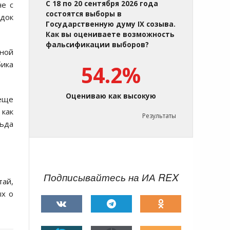
С 18 по 20 сентября 2026 года
че с
состоятся выборы в
ядок
Государственную думу IX созыва.
Как вы оцениваете возможность
фальсификации выборов?
йной
бика
54.2%
Оцениваю как высокую
 еще
как
Результаты
льда
Подписывайтесь на ИА REX
тай,
ых о