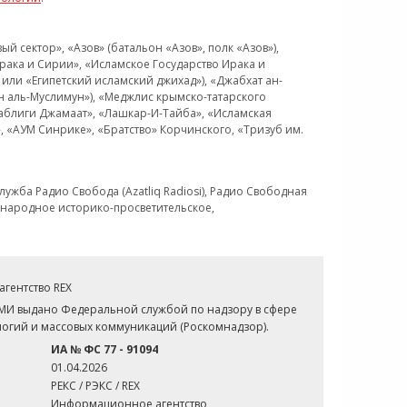
 сектор», «Азов» (батальон «Азов», полк «Азов»),
рака и Сирии», «Исламское Государство Ирака и
или «Египетский исламский джихад»), «Джабхат ан-
н аль-Муслимун»), «Меджлис крымско-татарского
Таблиги Джамаат», «Лашкар-И-Тайба», «Исламская
 «АУМ Синрике», «Братство» Корчинского, «Тризуб им.
ужба Радио Свобода (Azatliq Radiosi), Радио Свободная
ждународное историко-просветительское,
гентство REX
СМИ выдано Федеральной службой по надзору в сфере
огий и массовых коммуникаций (Роскомнадзор).
ИА № ФС 77 - 91094
01.04.2026
РЕКС / РЭКС / REX
Информационное агентство