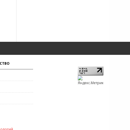
СТВО
нологий
.