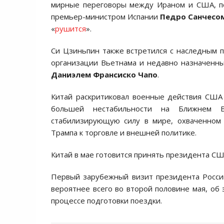
мирные переговоры между Ираном и США, пох
премьер-министром Испании
Педро Санчесо
«
рушится
».
Си Цзиньпин также встретился с наследным п
организации Вьетнама и недавно назначен
Даниэлем Франсиско Чапо
.
Китай раскритиковал военные действия США
большей нестабильности на Ближнем В
стабилизирующую силу в мире, охваченном 
Трампа к торговле и внешней политике.
Китай в мае готовится принять президента С
Первый зарубежный визит президента Росси
вероятнее всего во второй половине мая, об
процессе подготовки поездки.