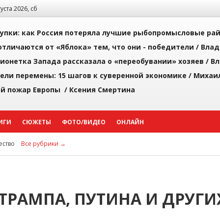
густа 2026, сб
упки: как Россия потеряла лучшие рыбопромысловые ра
тличаются от «Яблока» тем, что они - победители /
Влад
ионетка Запада рассказала о «переобувании» хозяев /
Вл
рели перемены: 15 шагов к суверенной экономике /
Михаи
й пожар Европы /
Ксения Смертина
ИГИ
СЮЖЕТЫ
ФОТО/ВИДЕО
ОНЛАЙН
ство
Все рубрики →
ТРАМПА, ПУТИНА И ДРУГИ