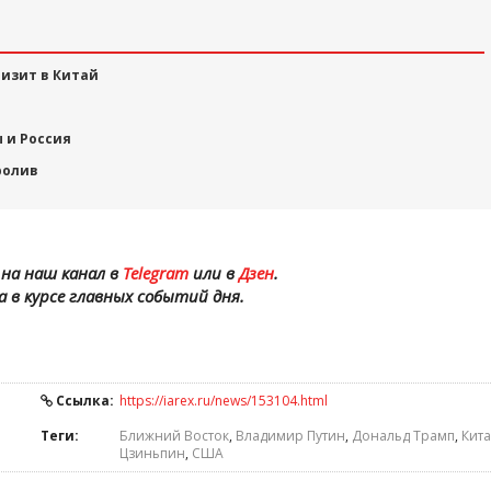
изит в Китай
ы и Россия
ролив
на наш канал в
Telegram
или в
Дзен
.
а в курсе главных событий дня.
Ссылка:
https://iarex.ru/news/153104.html
Теги:
Ближний Восток
,
Владимир Путин
,
Дональд Трамп
,
Кит
Цзиньпин
,
США