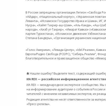
В России запрещены организации Легион «Свобода Росси
«Айдар», «Национальный корпус», «Украинская повстанч
Леванта», «Исламское Государство Ирака и Шама», ИГ,
Нусра», «Хайят Тахрир-аш-Шам», «Аль-Каида», «Аш-Шаб
народа», «Хизб ут-Тахрир», «Имарат Кавказ» («Кавказс
партия Туркестана», «Исламское движение Узбекистана
Степана Бандеры», «Организация украинских национал
«Голос Америки», «Левада-Центр», «Idel.Реалии», Кавка
Европа/Радио Свобода (PCE/PC), "Сибирь.Реалии", Фонд 
благотворительное и правозащитное общество «Мемор
Нашли ошибку? Выделите текст, содержащий ошибку
ИА REX — российское информационное агентство
ИА REX — международное экспертное сообщество. Мы
на информирование аудитории о событиях в России и
читателей с мнением независимых экспертов, их реакци
Редакция агентства не несёт ответственности за матер
«Пресс-релизы».