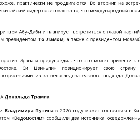
оже, практически не продвигаются. Во вторник на встре
м
китайский лидер посетовал на то, что международный пор
ринцем Абу-Даби и планирует встретиться с главой парти
ным президентом
То Ламом
, а также с президентом Мозам
 против Ирана и предупредил, что это может привести к
остоке. Си Цзиньпин позиционирует свою страну 
потрясениями из-за непоследовательного подхода Дона
ША
Дональда Трампа
.
и
Владимира Путина
в 2026 году может состояться в Ки
 этом «Ведомостям» сообщили два источника, осведомленн