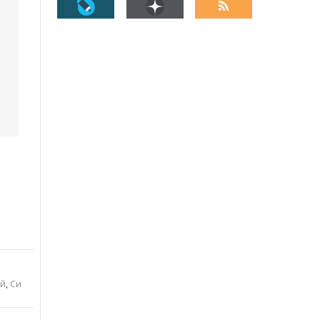
ай
,
Си