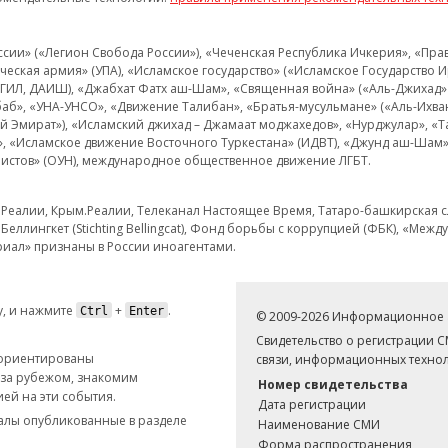
и» («Легион Свобода России»), «Чеченская Республика Ичкерия», «Правый
еская армия» (УПА), «Исламское государство» («Исламское Государство И
 ИГИЛ, ДАИШ), «Джабхат Фатх аш-Шам», «Священная война» («Аль-Джихад» 
аб», «УНА-УНСО», «Движение Талибан», «Братья-мусульмане» («Аль-Ихва
кий Эмират»), «Исламский джихад – Джамаат моджахедов», «Нурджулар», «
», «Исламское движение Восточного Туркестана» (ИДВТ), «Джунд аш-Шам»,
истов» (ОУН), международное общественное движение ЛГБТ.
з.Реалии, Крым.Реалии, Телеканал Настоящее Время, Татаро-башкирская сл
Беллингкет (Stichting Bellingcat), Фонд борьбы с коррупцией (ФБК), «Ме
иал» признаны в России иноагентами.
, и нажмите
+
.
Ctrl
Enter
© 2009-2026 Информационное а
Свидетельство о регистрации 
 ориентированы
связи, информационных технол
 за рубежом, знакомим
Номер свидетельства
ей на эти события.
Дата регистрации
иалы опубликованные в разделе
Наименование СМИ
Форма распространения