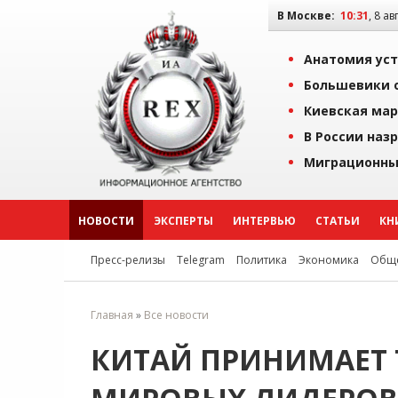
В Москве:
10:31
, 8 ав
Анатомия уст
Большевики о
Киевская мар
В России наз
Миграционны
НОВОСТИ
ЭКСПЕРТЫ
ИНТЕРВЬЮ
СТАТЬИ
КН
Пресс-релизы
Telegram
Политика
Экономика
Обще
Главная
»
Все новости
КИТАЙ ПРИНИМАЕТ 