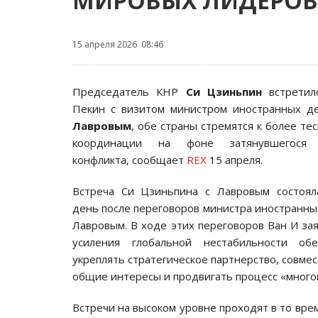
МИРОВЫХ ЛИДЕРОВ
15 апреля 2026 08:46
Председатель КНР
Си Цзиньпин
встретил
Пекин с визитом министром иностранных д
Лавровым
, обе страны стремятся к более те
координации на фоне затянувшегося б
конфликта, сообщает
REX
15 апреля.
Встреча Си Цзиньпина с Лавровым состоя
день после переговоров министра иностранны
Лавровым. В ходе этих переговоров Ван И зая
усиления глобальной нестабильности о
укреплять стратегическое партнерство, совме
общие интересы и продвигать процесс «многоп
Встречи на высоком уровне проходят в то вре