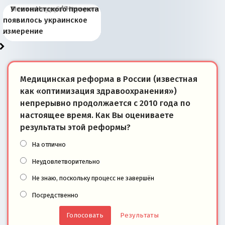
Киевская марионетка
В России назрели
Миграционный пожар
Россия начинает
Россия зимой 1904
Русская нация вчера и
Почему правый крах в
Место Науру / Науэро в
У сионистского проекта
Запада рассказала о
перемены: 15 шагов к
Европы
сбрасывать балласт
года: первые уступки во
сегодня
Варшаве не поможет её
современной истории
появилось украинское
«переобувании» хозяев
суверенной экономике
Анкориджа
внутренней политике
отношениям с Россией?
Южной Осетии
измерение
Медицинская реформа в России (известная
как «оптимизация здравоохранения»)
непрерывно продолжается с 2010 года по
настоящее время. Как Вы оцениваете
результаты этой реформы?
На отлично
Неудовлетворительно
Не знаю, поскольку процесс не завершён
Посредственно
Результаты