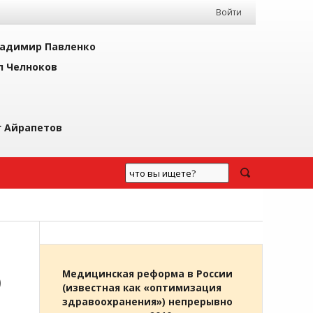
Войти
адимир Павленко
л Челноков
г Айрапетов
О
Медицинская реформа в России
(известная как «оптимизация
здравоохранения») непрерывно