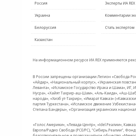
Россия
Эксперты ИА REX
Украина
Комментарии эк
Белоруссия
Стать экспертом
Казахстан
На информационном ресурсе ИА REX применяются рек
В России запрещены организации Легион «Свобода Росси
«Айдар», «Национальный корпус», «Украинская повстанч
Леванта», «Исламское Государство Ирака и Шама», ИГ,
Нусра», «Хайят Тахрир-аш-Шам», «Аль-Каида», «Аш-Шаб
народа», «Хизб ут-Тахрир», «Имарат Кавказ» («Кавказс
партия Туркестана», «Исламское движение Узбекистана
Степана Бандеры», «Организация украинских национал
«Голос Америки», «Левада-Центр», «Idel.Реалии», Кавка
Европа/Радио Свобода (PCE/PC), "Сибирь.Реалии", Фонд 
благотворительное и правозащитное общество «Мемор