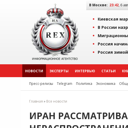
В Москве:
23:42
, 6 ав
Киевская мар
В России наз
Миграционны
Россия начин
Россия зимой
НОВОСТИ
ЭКСПЕРТЫ
ИНТЕРВЬЮ
СТАТЬИ
КН
Пресс-релизы
Telegram
Политика
Экономика
Обще
Главная
»
Все новости
ИРАН РАССМАТРИВА