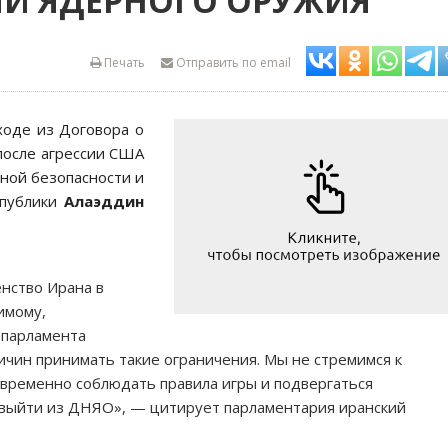
ИИ ЯДЕРНОГО ОРУЖИЯ
Печать
Отправить по email
ходе из Договора о
после агрессии США
ьной безопасности и
спублики
Алаэддин
нство Ирана в
имому,
 парламента
ричин принимать такие ограничения. Мы не стремимся к
временно соблюдать правила игры и подвергаться
 выйти из ДНЯО», — цитирует парламентария иранский