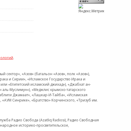
нологий
.
 сектор», «Азов» (батальон «Азов», полк «Азов»),
рака и Сирии», «Исламское Государство Ирака и
или «Египетский исламский джихад»), «Джабхат ан-
н аль-Муслимун»), «Меджлис крымско-татарского
Таблиги Джамаат», «Лашкар-И-Тайба», «Исламская
 «АУМ Синрике», «Братство» Корчинского, «Тризуб им.
ужба Радио Свобода (Azatliq Radiosi), Радио Свободная
ждународное историко-просветительское,