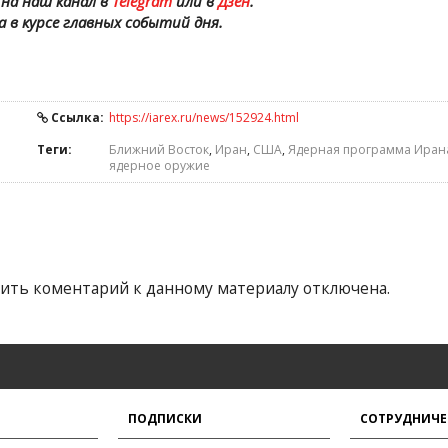
на наш канал в
Telegram
или в
Дзен
.
а в курсе главных событий дня.
Ссылка:
https://iarex.ru/news/152924.html
Теги:
Ближний Восток
,
Иран
,
США
,
Ядерная программа Иран
ядерное оружие
ить коментарий к данному материалу отключена.
ПОДПИСКИ
СОТРУДНИЧЕ