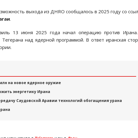
возможность выхода из ДНЯО сообщалось в 2025 году со ссы
агаи
.
раиль 13 июня 2025 года начал операцию против Ирана
у Тегерана над ядерной программой. В ответ иранская сто
ории.
млн на новое ядерное оружие
ожить энергетику Ирана
редачу Саудовской Аравии технологий обогащения урана
урана