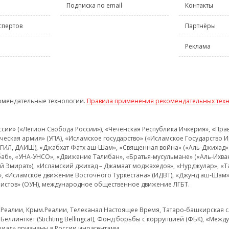
Подписка по email
Контакты
спертов
Партнёры
Реклама
омендательные технологии.
Правила применения рекомендательных тех
и» («Легион Свобода России»), «Чеченская Республика Ичкерия», «Правый
еская армия» (УПА), «Исламское государство» («Исламское Государство И
 ИГИЛ, ДАИШ), «Джабхат Фатх аш-Шам», «Священная война» («Аль-Джихад» 
аб», «УНА-УНСО», «Движение Талибан», «Братья-мусульмане» («Аль-Ихва
кий Эмират»), «Исламский джихад – Джамаат моджахедов», «Нурджулар», «
», «Исламское движение Восточного Туркестана» (ИДВТ), «Джунд аш-Шам»,
истов» (ОУН), международное общественное движение ЛГБТ.
з.Реалии, Крым.Реалии, Телеканал Настоящее Время, Татаро-башкирская сл
Беллингкет (Stichting Bellingcat), Фонд борьбы с коррупцией (ФБК), «Ме
иал» признаны в России иноагентами.