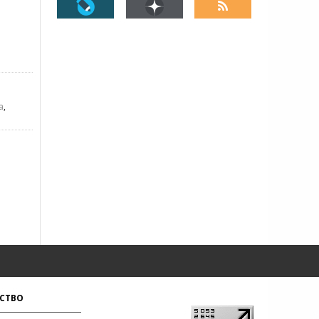
а
,
СТВО