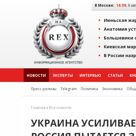
В Москве:
16:59
, 9 ав
Июньская жар
Анатомия уст
Большевики о
Киевская мар
В России наз
НОВОСТИ
ЭКСПЕРТЫ
ИНТЕРВЬЮ
СТАТЬИ
КН
Пресс-релизы
Telegram
Политика
Экономика
Обще
Главная
»
Все новости
УКРАИНА УСИЛИВАЕ