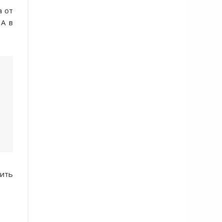
а от
ША в
тить