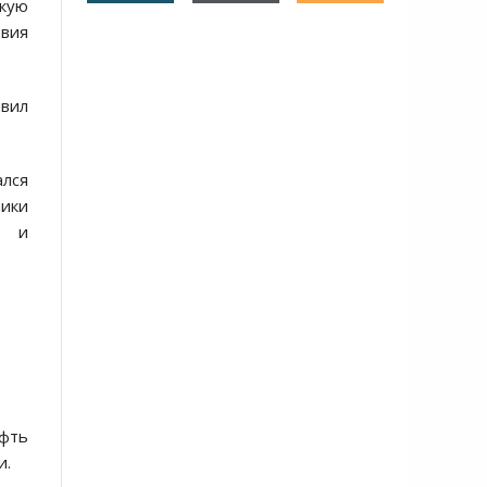
кую
твия
явил
ался
ники
ю и
ефть
и.