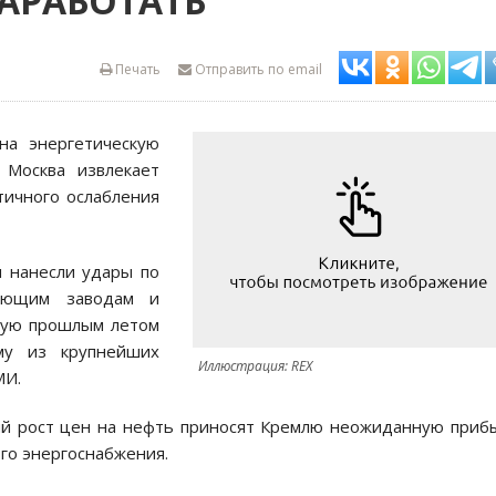
ЗАРАБОТАТЬ
Печать
Отправить по email
на энергетическую
 Москва извлекает
тичного ослабления
и нанесли удары по
вающим заводам и
атую прошлым летом
му из крупнейших
Иллюстрация: REX
МИ.
ий рост цен на нефть приносят Кремлю неожиданную приб
го энергоснабжения.