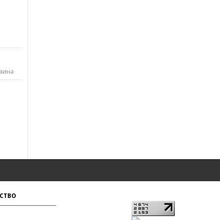
аина
СТВО