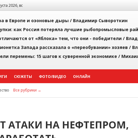
густа 2026, вс
а в Европе и озоновые дыры /
Владимир Сывороткин
упки: как Россия потеряла лучшие рыбопромысловые ра
тличаются от «Яблока» тем, что они - победители /
Влад
ионетка Запада рассказала о «переобувании» хозяев /
Вл
рели перемены: 15 шагов к суверенной экономике /
Михаи
ИГИ
СЮЖЕТЫ
ФОТО/ВИДЕО
ОНЛАЙН
ство
Все рубрики →
Т АТАКИ НА НЕФТЕПРОМ,