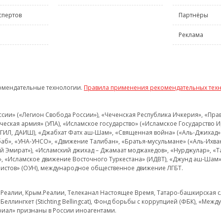
спертов
Партнёры
Реклама
омендательные технологии.
Правила применения рекомендательных тех
и» («Легион Свобода России»), «Чеченская Республика Ичкерия», «Правый
еская армия» (УПА), «Исламское государство» («Исламское Государство И
 ИГИЛ, ДАИШ), «Джабхат Фатх аш-Шам», «Священная война» («Аль-Джихад» 
аб», «УНА-УНСО», «Движение Талибан», «Братья-мусульмане» («Аль-Ихва
кий Эмират»), «Исламский джихад – Джамаат моджахедов», «Нурджулар», «
», «Исламское движение Восточного Туркестана» (ИДВТ), «Джунд аш-Шам»,
истов» (ОУН), международное общественное движение ЛГБТ.
з.Реалии, Крым.Реалии, Телеканал Настоящее Время, Татаро-башкирская сл
Беллингкет (Stichting Bellingcat), Фонд борьбы с коррупцией (ФБК), «Ме
иал» признаны в России иноагентами.