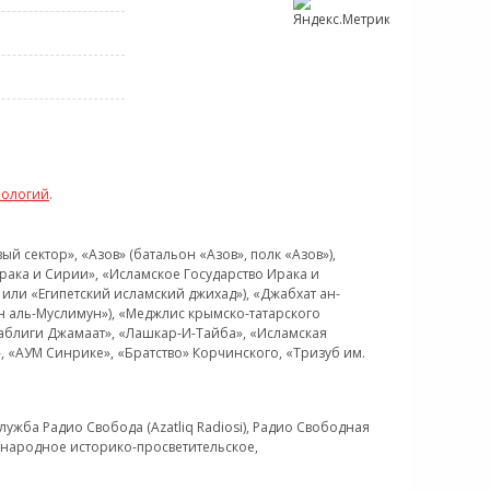
нологий
.
 сектор», «Азов» (батальон «Азов», полк «Азов»),
рака и Сирии», «Исламское Государство Ирака и
или «Египетский исламский джихад»), «Джабхат ан-
н аль-Муслимун»), «Меджлис крымско-татарского
Таблиги Джамаат», «Лашкар-И-Тайба», «Исламская
 «АУМ Синрике», «Братство» Корчинского, «Тризуб им.
ужба Радио Свобода (Azatliq Radiosi), Радио Свободная
ждународное историко-просветительское,