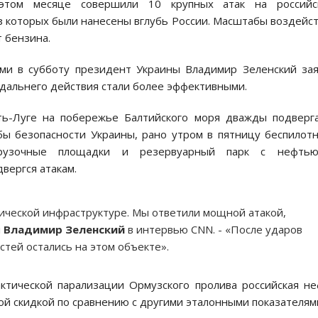
этом месяце совершили 10 крупных атак на российс
з которых были нанесены вглубь России. Масштабы воздейс
т бензина.
ами в субботу президент Украины Владимир Зеленский за
 дальнего действия стали более эффективными.
ть-Луге на побережье Балтийского моря дважды подверг
ы безопасности Украины, рано утром в пятницу беспилот
огрузочные площадки и резервуарный парк с нефть
вергся атакам.
ической инфраструктуре. Мы ответили мощной атакой,
л
Владимир Зеленский
в интервью CNN. - «После ударов
тей остались на этом объекте».
ктической парализации Ормузского пролива российская н
ой скидкой по сравнению с другими эталонными показателям