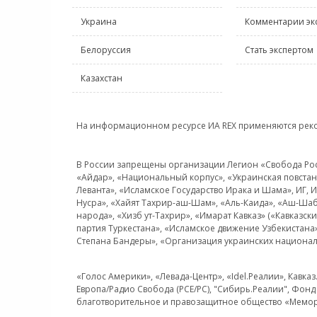
Украина
Комментарии эк
Белоруссия
Стать экспертом
Казахстан
На информационном ресурсе ИА REX применяются рек
В России запрещены организации Легион «Свобода Росси
«Айдар», «Национальный корпус», «Украинская повстанч
Леванта», «Исламское Государство Ирака и Шама», ИГ,
Нусра», «Хайят Тахрир-аш-Шам», «Аль-Каида», «Аш-Шаб
народа», «Хизб ут-Тахрир», «Имарат Кавказ» («Кавказс
партия Туркестана», «Исламское движение Узбекистана
Степана Бандеры», «Организация украинских национал
«Голос Америки», «Левада-Центр», «Idel.Реалии», Кавка
Европа/Радио Свобода (PCE/PC), "Сибирь.Реалии", Фонд 
благотворительное и правозащитное общество «Мемор