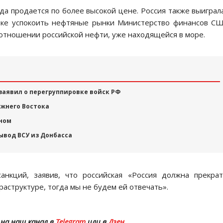
да продается по более высокой цене. Россия также выиграл
тке успокоить нефтяные рынки Министерство финансов С
 отношении российской нефти, уже находящейся в море.
заявил о перегруппировке войск РФ
ижнего Востока
аном
ывод ВСУ из Донбасса
санкций, заявив, что российская «Россия должна прекра
аструктуре, тогда мы не будем ей отвечать».
на наш канал в
Telegram
или в
Дзен
.