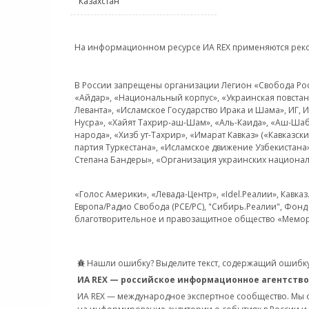
Казахстан
На информационном ресурсе ИА REX применяются рек
В России запрещены организации Легион «Свобода Росси
«Айдар», «Национальный корпус», «Украинская повстанч
Леванта», «Исламское Государство Ирака и Шама», ИГ,
Нусра», «Хайят Тахрир-аш-Шам», «Аль-Каида», «Аш-Шаб
народа», «Хизб ут-Тахрир», «Имарат Кавказ» («Кавказс
партия Туркестана», «Исламское движение Узбекистана
Степана Бандеры», «Организация украинских национал
«Голос Америки», «Левада-Центр», «Idel.Реалии», Кавка
Европа/Радио Свобода (PCE/PC), "Сибирь.Реалии", Фонд 
благотворительное и правозащитное общество «Мемор
Нашли ошибку? Выделите текст, содержащий ошибку
ИА REX — российское информационное агентство
ИА REX — международное экспертное сообщество. Мы