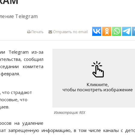
RAM
ление Telegram
Печать
Отправить по email
ии Telegram из-за
ательства, сообщил
едании комитета
 февраля.
, что страдают
лосовые, что
аев.
Иллюстрация: REX
росов на удаление
ржат запрещенную информацию, в том числе каналы с дет