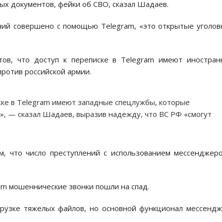
ых документов, фейки об СВО, сказал Шадаев.
ений совершено с помощью Telegram, «это открытые уголо
тов, что доступ к переписке в Telegram имеют иностра
ротив российской армии.
иске в Telegram имеют западные спецлужбы, которые
, — сказал Шадаев, выразив надежду, что ВС РФ «смогут
, что число преступлений с использованием мессенджер
am мошеннические звонки пошли на спад.
агрузке тяжелых файлов, но основной функционал мессенд