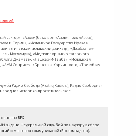
нологий
.
 сектор», «Азов» (батальон «Азов», полк «Азов»),
рака и Сирии», «Исламское Государство Ирака и
или «Египетский исламский джихад»), «Джабхат ан-
н аль-Муслимун»), «Меджлис крымско-татарского
Таблиги Джамаат», «Лашкар-И-Тайба», «Исламская
 «АУМ Синрике», «Братство» Корчинского, «Тризуб им.
ужба Радио Свобода (Azatliq Radiosi), Радио Свободная
ждународное историко-просветительское,
гентство REX
СМИ выдано Федеральной службой по надзору в сфере
огий и массовых коммуникаций (Роскомнадзор).