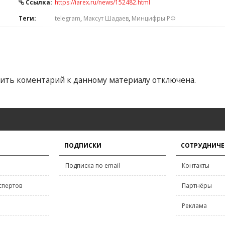
Ссылка:
https://iarex.ru/news/152482.html
Теги:
telegram
,
Максут Шадаев
,
Минцифры РФ
ить коментарий к данному материалу отключена.
ПОДПИСКИ
СОТРУДНИЧЕ
Подписка по email
Контакты
спертов
Партнёры
Реклама