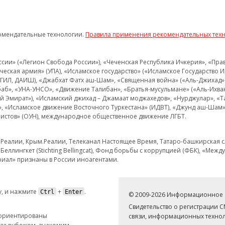
омендательные технологии.
Правила применения рекомендательных тех
и» («Легион Свобода России»), «Чеченская Республика Ичкерия», «Правый
еская армия» (УПА), «Исламское государство» («Исламское Государство И
 ИГИЛ, ДАИШ), «Джабхат Фатх аш-Шам», «Священная война» («Аль-Джихад» 
аб», «УНА-УНСО», «Движение Талибан», «Братья-мусульмане» («Аль-Ихва
кий Эмират»), «Исламский джихад – Джамаат моджахедов», «Нурджулар», «
», «Исламское движение Восточного Туркестана» (ИДВТ), «Джунд аш-Шам»,
истов» (ОУН), международное общественное движение ЛГБТ.
з.Реалии, Крым.Реалии, Телеканал Настоящее Время, Татаро-башкирская сл
Беллингкет (Stichting Bellingcat), Фонд борьбы с коррупцией (ФБК), «Ме
иал» признаны в России иноагентами.
, и нажмите
+
.
Ctrl
Enter
© 2009-2026 Информационное а
Свидетельство о регистрации 
 ориентированы
связи, информационных технол