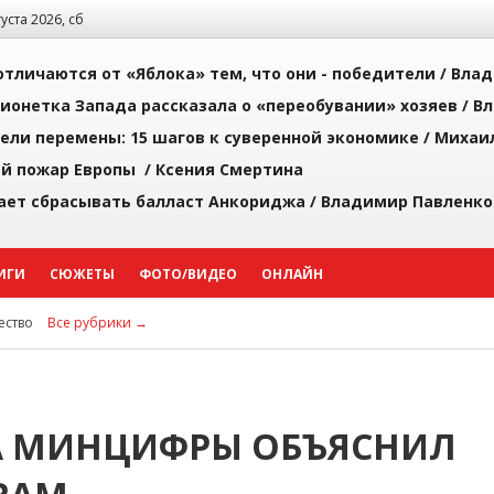
густа 2026, сб
тличаются от «Яблока» тем, что они - победители /
Влад
ионетка Запада рассказала о «переобувании» хозяев /
Вл
рели перемены: 15 шагов к суверенной экономике /
Михаи
й пожар Европы /
Ксения Смертина
ает сбрасывать балласт Анкориджа /
Владимир Павленко
ИГИ
СЮЖЕТЫ
ФОТО/ВИДЕО
ОНЛАЙН
ство
Все рубрики →
ВА МИНЦИФРЫ ОБЪЯСНИЛ