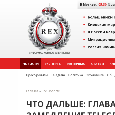
В Москве:
05:30
, 8 ав
Большевики о
Киевская мар
В России наз
Миграционны
Россия начин
НОВОСТИ
ЭКСПЕРТЫ
ИНТЕРВЬЮ
СТАТЬИ
КН
Пресс-релизы
Telegram
Политика
Экономика
Обще
Главная
»
Все новости
ЧТО ДАЛЬШЕ: ГЛА