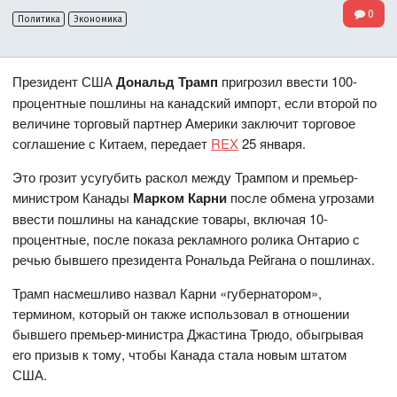
0
Политика
Экономика
Президент США
Дональд Трамп
пригрозил ввести 100-
процентные пошлины на канадский импорт, если второй по
величине торговый партнер Америки заключит торговое
соглашение с Китаем, передает
REX
25 января.
Это грозит усугубить раскол между Трампом и премьер-
министром Канады
Марком Карни
после обмена угрозами
ввести пошлины на канадские товары, включая 10-
процентные, после показа рекламного ролика Онтарио с
речью бывшего президента Рональда Рейгана о пошлинах.
Трамп насмешливо назвал Карни «губернатором»,
термином, который он также использовал в отношении
бывшего премьер-министра Джастина Трюдо, обыгрывая
его призыв к тому, чтобы Канада стала новым штатом
США.