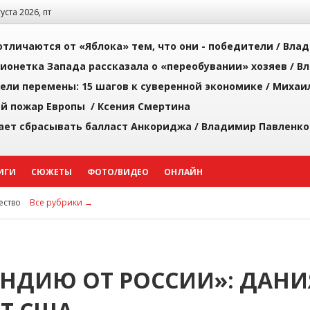
густа 2026, пт
тличаются от «Яблока» тем, что они - победители /
Влад
ионетка Запада рассказала о «переобувании» хозяев /
Вл
рели перемены: 15 шагов к суверенной экономике /
Михаи
й пожар Европы /
Ксения Смертина
ает сбрасывать балласт Анкориджа /
Владимир Павленко
ИГИ
СЮЖЕТЫ
ФОТО/ВИДЕО
ОНЛАЙН
ство
Все рубрики →
НДИЮ ОТ РОССИИ»: ДАНИ