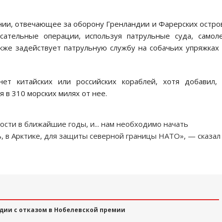
ии, отвечающее за оборону Гренландии и Фарерских остро
сательные операции, используя патрульные суда, самол
кже задействует патрульную службу на собачьих упряжках
ет китайских или российских кораблей, хотя добавил,
 в 310 морских милях от нее.
сти в ближайшие годы, и... нам необходимо начать
ь, в Арктике, для защиты северной границы НАТО», — сказал
ндии с отказом в Нобелевской премии