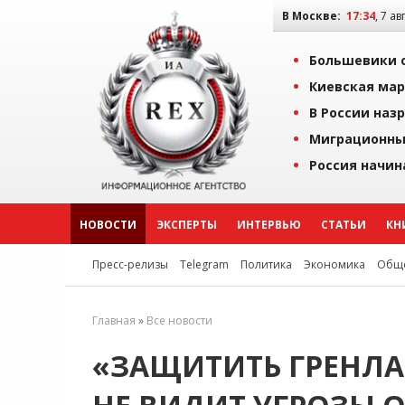
В Москве:
17:34
, 7 ав
Большевики о
Киевская мар
В России наз
Миграционны
Россия начин
НОВОСТИ
ЭКСПЕРТЫ
ИНТЕРВЬЮ
СТАТЬИ
КН
Пресс-релизы
Telegram
Политика
Экономика
Обще
Главная
»
Все новости
«ЗАЩИТИТЬ ГРЕНЛА