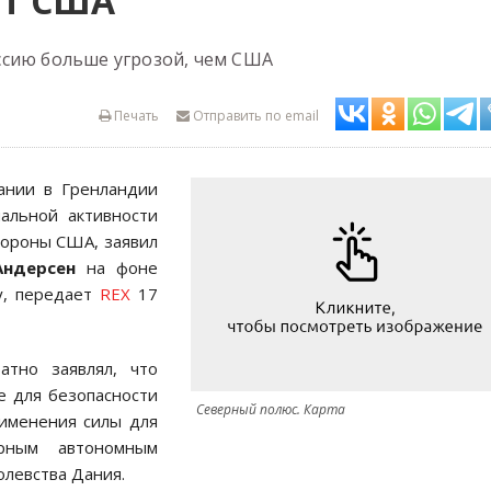
ОТ США
ссию больше угрозой, чем США
Печать
Отправить по email
ании в Гренландии
альной активности
стороны США, заявил
Андерсен
на фоне
у, передает
REX
17
тно заявлял, что
е для безопасности
Северный полюс. Карта
рименения силы для
рным автономным
олевства Дания.