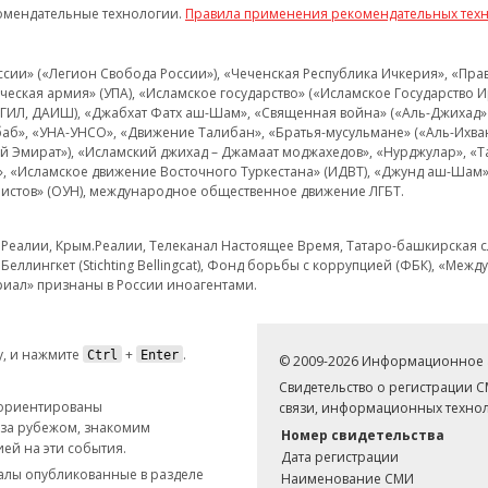
омендательные технологии.
Правила применения рекомендательных тех
и» («Легион Свобода России»), «Чеченская Республика Ичкерия», «Правый
еская армия» (УПА), «Исламское государство» («Исламское Государство И
 ИГИЛ, ДАИШ), «Джабхат Фатх аш-Шам», «Священная война» («Аль-Джихад» 
аб», «УНА-УНСО», «Движение Талибан», «Братья-мусульмане» («Аль-Ихва
кий Эмират»), «Исламский джихад – Джамаат моджахедов», «Нурджулар», «
», «Исламское движение Восточного Туркестана» (ИДВТ), «Джунд аш-Шам»,
истов» (ОУН), международное общественное движение ЛГБТ.
з.Реалии, Крым.Реалии, Телеканал Настоящее Время, Татаро-башкирская сл
Беллингкет (Stichting Bellingcat), Фонд борьбы с коррупцией (ФБК), «Ме
иал» признаны в России иноагентами.
, и нажмите
+
.
Ctrl
Enter
© 2009-2026 Информационное а
Свидетельство о регистрации 
 ориентированы
связи, информационных технол
 за рубежом, знакомим
Номер свидетельства
ей на эти события.
Дата регистрации
иалы опубликованные в разделе
Наименование СМИ