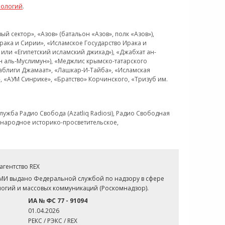
нологий
.
 сектор», «Азов» (батальон «Азов», полк «Азов»),
рака и Сирии», «Исламское Государство Ирака и
или «Египетский исламский джихад»), «Джабхат ан-
н аль-Муслимун»), «Меджлис крымско-татарского
Таблиги Джамаат», «Лашкар-И-Тайба», «Исламская
 «АУМ Синрике», «Братство» Корчинского, «Тризуб им.
ужба Радио Свобода (Azatliq Radiosi), Радио Свободная
ждународное историко-просветительское,
гентство REX
СМИ выдано Федеральной службой по надзору в сфере
огий и массовых коммуникаций (Роскомнадзор).
ИА № ФС 77 - 91094
01.04.2026
РЕКС / РЭКС / REX