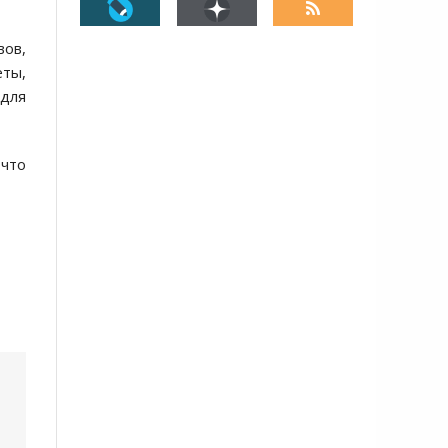
вов,
еты,
 для
 что