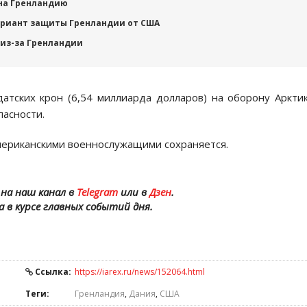
 на Гренландию
ариант защиты Гренландии от США
 из-за Гренландии
атских крон (6,54 миллиарда долларов) на оборону Аркти
пасности.
американскими военнослужащими сохраняется.
на наш канал в
Telegram
или в
Дзен
.
а в курсе главных событий дня.
Ссылка:
https://iarex.ru/news/152064.html
Теги:
Гренландия
,
Дания
,
США