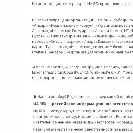
На информационном ресурсе ИА REX применяются рек
В России запрещены организации Легион «Свобода Росси
«Айдар», «Национальный корпус», «Украинская повстанч
Леванта», «Исламское Государство Ирака и Шама», ИГ,
Нусра», «Хайят Тахрир-аш-Шам», «Аль-Каида», «Аш-Шаб
народа», «Хизб ут-Тахрир», «Имарат Кавказ» («Кавказс
партия Туркестана», «Исламское движение Узбекистана
Степана Бандеры», «Организация украинских национал
«Голос Америки», «Левада-Центр», «Idel.Реалии», Кавка
Европа/Радио Свобода (PCE/PC), "Сибирь.Реалии", Фонд 
благотворительное и правозащитное общество «Мемор
Нашли ошибку? Выделите текст, содержащий ошибку
ИА REX — российское информационное агентство
ИА REX — международное экспертное сообщество. Мы
на информирование аудитории о событиях в России и
читателей с мнением независимых экспертов, их реакци
Редакция агентства не несёт ответственности за матер