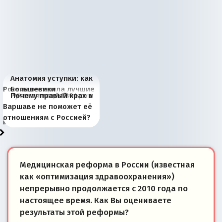
Анатомия уступки: как
Россия потеряла лучшие
Большевики
Киевская марионетка
В России назрели
Миграционный пожар
Россия начинает
Россия зимой 1904
Русская нация вчера и
Почему правый крах в
рыбопромысловые
отличаются от «Яблока»
Запада рассказала о
перемены: 15 шагов к
Европы
сбрасывать балласт
года: первые уступки во
сегодня
Варшаве не поможет её
районы Баренцева
тем, что они -
«переобувании» хозяев
суверенной экономике
Анкориджа
внутренней политике
отношениям с Россией?
моря
победители
Медицинская реформа в России (известная
как «оптимизация здравоохранения»)
непрерывно продолжается с 2010 года по
настоящее время. Как Вы оцениваете
результаты этой реформы?