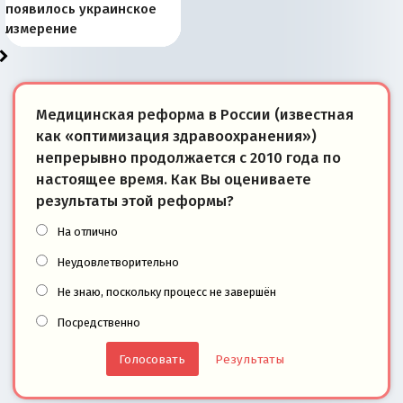
Запада рассказала о
перемены: 15 шагов к
Европы
сбрасывать балласт
года: первые уступки во
сегодня
Варшаве не поможет её
современной истории
появилось украинское
«переобувании» хозяев
суверенной экономике
Анкориджа
внутренней политике
отношениям с Россией?
Южной Осетии
измерение
Медицинская реформа в России (известная
как «оптимизация здравоохранения»)
непрерывно продолжается с 2010 года по
настоящее время. Как Вы оцениваете
результаты этой реформы?
На отлично
Неудовлетворительно
Не знаю, поскольку процесс не завершён
Посредственно
Результаты