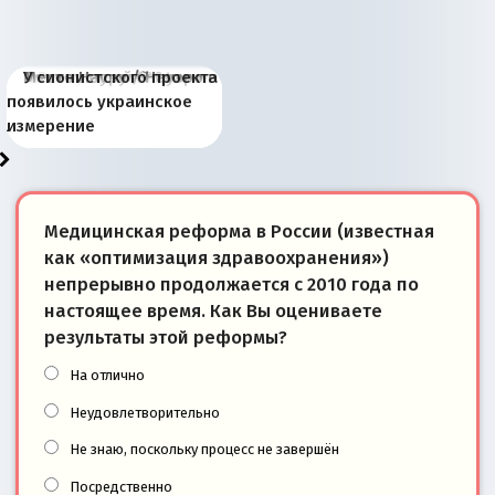
Киевская марионетка
В России назрели
Миграционный пожар
Россия начинает
Россия зимой 1904
Русская нация вчера и
Почему правый крах в
Место Науру / Науэро в
У сионистского проекта
Запада рассказала о
перемены: 15 шагов к
Европы
сбрасывать балласт
года: первые уступки во
сегодня
Варшаве не поможет её
современной истории
появилось украинское
«переобувании» хозяев
суверенной экономике
Анкориджа
внутренней политике
отношениям с Россией?
Южной Осетии
измерение
Медицинская реформа в России (известная
как «оптимизация здравоохранения»)
непрерывно продолжается с 2010 года по
настоящее время. Как Вы оцениваете
результаты этой реформы?
На отлично
Неудовлетворительно
Не знаю, поскольку процесс не завершён
Посредственно