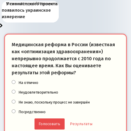
Киевская марионетка
В России назрели
Миграционный пожар
Россия начинает
Россия зимой 1904
Русская нация вчера и
Почему правый крах в
Место Науру / Науэро в
У сионистского проекта
Запада рассказала о
перемены: 15 шагов к
Европы
сбрасывать балласт
года: первые уступки во
сегодня
Варшаве не поможет её
современной истории
появилось украинское
«переобувании» хозяев
суверенной экономике
Анкориджа
внутренней политике
отношениям с Россией?
Южной Осетии
измерение
Медицинская реформа в России (известная
как «оптимизация здравоохранения»)
непрерывно продолжается с 2010 года по
настоящее время. Как Вы оцениваете
результаты этой реформы?
На отлично
Неудовлетворительно
Не знаю, поскольку процесс не завершён
Посредственно
Результаты