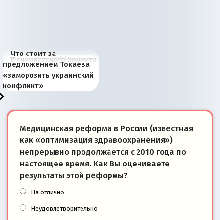
Что стоит за
В России назрели
Миграционный пожар
Россия начинает
Россия зимой 1904
Русская нация вчера и
Почему правый крах в
Место Науру / Науэро в
У сионистского проекта
предложением Токаева
перемены: 15 шагов к
Европы
сбрасывать балласт
года: первые уступки во
сегодня
Варшаве не поможет её
современной истории
появилось украинское
«заморозить украинский
суверенной экономике
Анкориджа
внутренней политике
отношениям с Россией?
Южной Осетии
измерение
конфликт»
Медицинская реформа в России (известная
как «оптимизация здравоохранения»)
непрерывно продолжается с 2010 года по
настоящее время. Как Вы оцениваете
результаты этой реформы?
На отлично
Неудовлетворительно