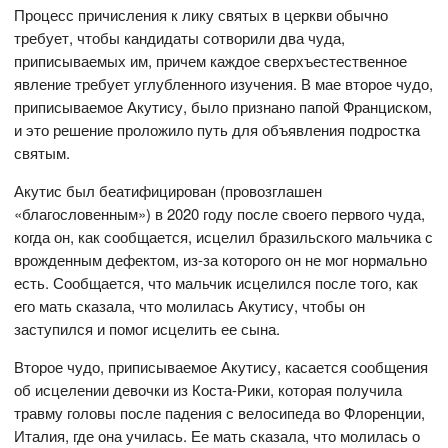
Процесс причисления к лику святых в церкви обычно
требует, чтобы кандидаты сотворили два чуда,
приписываемых им, причем каждое сверхъестественное
явление требует углубленного изучения. В мае второе чудо,
приписываемое Акутису, было признано папой Франциском,
и это решение проложило путь для объявления подростка
святым.
Акутис был беатифицирован (провозглашен
«благословенным») в 2020 году после своего первого чуда,
когда он, как сообщается, исцелил бразильского мальчика с
врожденным дефектом, из-за которого он не мог нормально
есть. Сообщается, что мальчик исцелился после того, как
его мать сказала, что молилась Акутису, чтобы он
заступился и помог исцелить ее сына.
Второе чудо, приписываемое Акутису, касается сообщения
об исцелении девочки из Коста-Рики, которая получила
травму головы после падения с велосипеда во Флоренции,
Италия, где она училась. Ее мать сказала, что молилась о