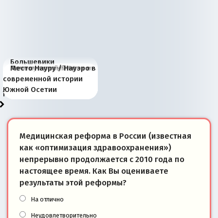
Большевики
Киевская марионетка
В России назрели
Миграционный пожар
Россия начинает
Россия зимой 1904
Русская нация вчера и
Почему правый крах в
Место Науру / Науэро в
отличаются от «Яблока»
Запада рассказала о
перемены: 15 шагов к
Европы
сбрасывать балласт
года: первые уступки во
сегодня
Варшаве не поможет её
современной истории
тем, что они -
«переобувании» хозяев
суверенной экономике
Анкориджа
внутренней политике
отношениям с Россией?
Южной Осетии
победители
Медицинская реформа в России (известная
как «оптимизация здравоохранения»)
непрерывно продолжается с 2010 года по
настоящее время. Как Вы оцениваете
результаты этой реформы?
На отлично
Неудовлетворительно