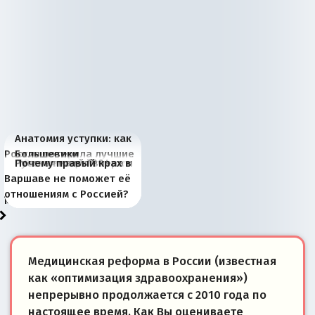
Анатомия уступки: как
Россия потеряла лучшие
Большевики
Киевская марионетка
В России назрели
Миграционный пожар
Россия начинает
Россия зимой 1904
Русская нация вчера и
Почему правый крах в
рыбопромысловые
отличаются от «Яблока»
Запада рассказала о
перемены: 15 шагов к
Европы
сбрасывать балласт
года: первые уступки во
сегодня
Варшаве не поможет её
районы Баренцева
тем, что они -
«переобувании» хозяев
суверенной экономике
Анкориджа
внутренней политике
отношениям с Россией?
моря
победители
Медицинская реформа в России (известная
как «оптимизация здравоохранения»)
непрерывно продолжается с 2010 года по
настоящее время. Как Вы оцениваете