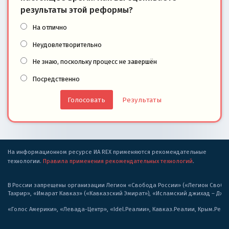
результаты этой реформы?
На отлично
Неудовлетворительно
Не знаю, поскольку процесс не завершён
Посредственно
Результаты
На информационном ресурсе ИА REX применяются рекомендательные
технологии.
Правила применения рекомендательных технологий
.
В России запрещены организации Легион «Свобода России» («Легион Свобода
Тахрир», «Имарат Кавказ» («Кавказский Эмират»), «Исламский джихад – Дж
«Голос Америки», «Левада-Центр», «Idel.Реалии», Кавказ.Реалии, Крым.Реал