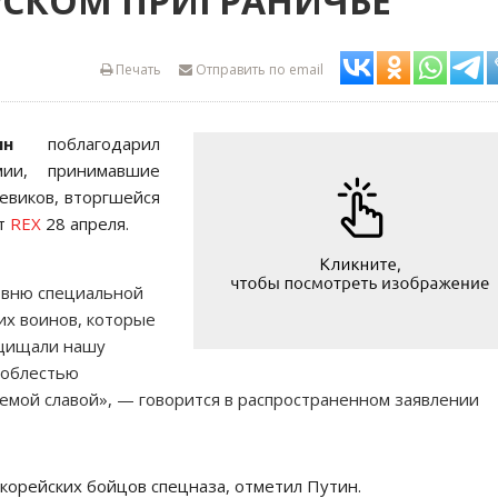
УРСКОМ ПРИГРАНИЧЬЕ
Печать
Отправить по email
ин
поблагодарил
ии, принимавшие
оевиков, вторгшейся
ет
REX
28 апреля.
овню специальной
их воинов, которые
ащищали нашу
доблестью
аемой славой», — говорится в распространенном заявлении
 корейских бойцов спецназа, отметил Путин.