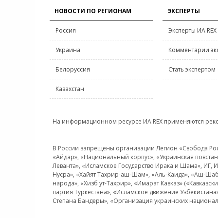
НОВОСТИ ПО РЕГИОНАМ
ЭКСПЕРТЫ
Россия
Эксперты ИА REX
Украина
Комментарии эк
Белоруссия
Стать экспертом
Казахстан
На информационном ресурсе ИА REX применяются рек
В России запрещены организации Легион «Свобода Росси
«Айдар», «Национальный корпус», «Украинская повстанч
Леванта», «Исламское Государство Ирака и Шама», ИГ,
Нусра», «Хайят Тахрир-аш-Шам», «Аль-Каида», «Аш-Шаб
народа», «Хизб ут-Тахрир», «Имарат Кавказ» («Кавказс
партия Туркестана», «Исламское движение Узбекистана
Степана Бандеры», «Организация украинских национал