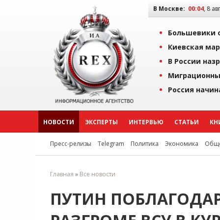
В Москве:
00:04
, 8 ав
Большевики о
Киевская мар
В России наз
Миграционны
Россия начин
НОВОСТИ
ЭКСПЕРТЫ
ИНТЕРВЬЮ
СТАТЬИ
КН
Пресс-релизы
Telegram
Политика
Экономика
Обще
Главная
»
Все новости
ПУТИН ПОБЛАГОДАР