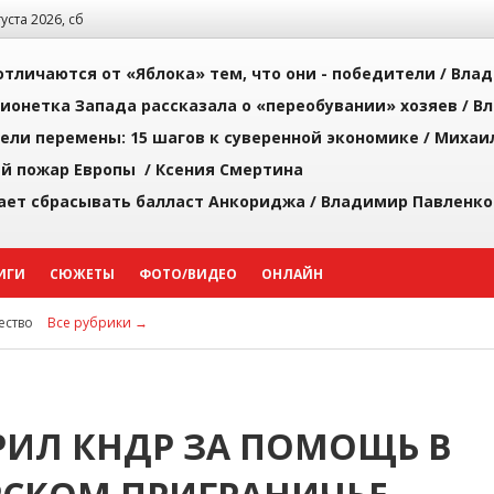
густа 2026, сб
тличаются от «Яблока» тем, что они - победители /
Влад
ионетка Запада рассказала о «переобувании» хозяев /
Вл
рели перемены: 15 шагов к суверенной экономике /
Михаи
й пожар Европы /
Ксения Смертина
ает сбрасывать балласт Анкориджа /
Владимир Павленко
ИГИ
СЮЖЕТЫ
ФОТО/ВИДЕО
ОНЛАЙН
ство
Все рубрики →
ИЛ КНДР ЗА ПОМОЩЬ В