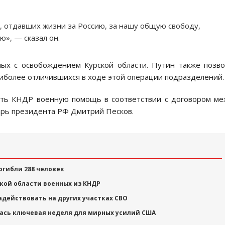
, отдавших жизни за Россию, за нашу общую свободу,
ю», — сказал он.
ных с освобождением Курской области. Путин также позв
иболее отличившихся в ходе этой операции подразделений.
ать КНДР военную помощь в соответствии с договором м
арь президента РФ Дмитрий Песков.
огибли 288 человек
ской области военных из КНДР
адействовать на других участках СВО
лась ключевая неделя для мирных усилий США