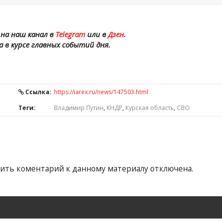
на наш канал в
Telegram
или в
Дзен
.
а в курсе главных событий дня.
Ссылка:
https://iarex.ru/news/147503.html
Теги:
Владимир Путин
,
КНДР
,
Курская область
,
СВО
ить коментарий к данному материалу отключена.