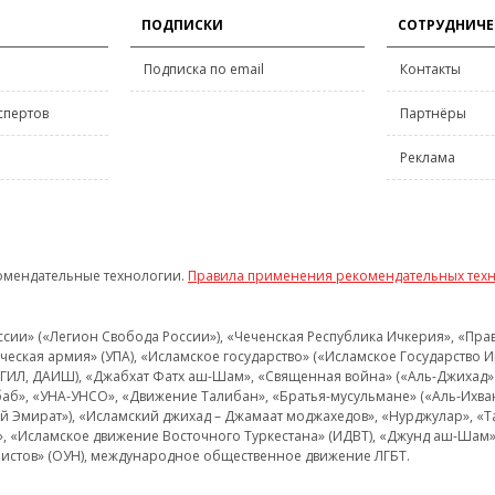
ПОДПИСКИ
СОТРУДНИЧЕ
Подписка по email
Контакты
спертов
Партнёры
Реклама
омендательные технологии.
Правила применения рекомендательных тех
и» («Легион Свобода России»), «Чеченская Республика Ичкерия», «Правый
еская армия» (УПА), «Исламское государство» («Исламское Государство И
 ИГИЛ, ДАИШ), «Джабхат Фатх аш-Шам», «Священная война» («Аль-Джихад» 
аб», «УНА-УНСО», «Движение Талибан», «Братья-мусульмане» («Аль-Ихва
кий Эмират»), «Исламский джихад – Джамаат моджахедов», «Нурджулар», «
», «Исламское движение Восточного Туркестана» (ИДВТ), «Джунд аш-Шам»,
истов» (ОУН), международное общественное движение ЛГБТ.