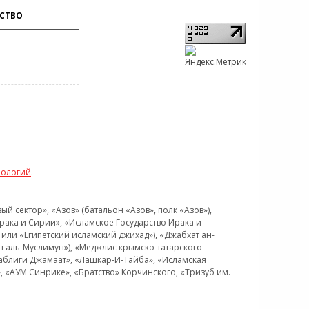
СТВО
нологий
.
 сектор», «Азов» (батальон «Азов», полк «Азов»),
рака и Сирии», «Исламское Государство Ирака и
или «Египетский исламский джихад»), «Джабхат ан-
н аль-Муслимун»), «Меджлис крымско-татарского
Таблиги Джамаат», «Лашкар-И-Тайба», «Исламская
 «АУМ Синрике», «Братство» Корчинского, «Тризуб им.