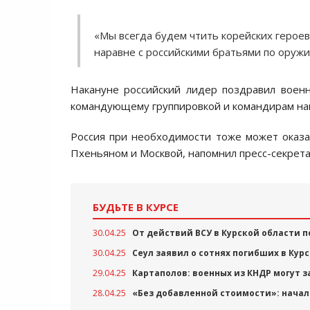
«Мы всегда будем чтить корейских героев
наравне с российскими братьями по оружи
Накануне российский лидер поздравил воен
командующему группировкой и командирам на
Россия при необходимости тоже может оказ
Пхеньяном и Москвой, напомнил пресс-секрет
БУДЬТЕ В КУРСЕ
30.04.25
От действий ВСУ в Курской области п
30.04.25
Сеул заявил о сотнях погибших в Кур
29.04.25
Картаполов: военных из КНДР могут з
28.04.25
«Без добавленной стоимости»: нача