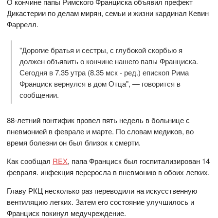
О кончине папы Римского Франциска объявил префект
Дикастерии по делам мирян, семьи и жизни кардинал Кевин
Фаррелл.
"Дорогие братья и сестры, с глубокой скорбью я
должен объявить о кончине нашего папы Франциска.
Сегодня в 7.35 утра (8.35 мск - ред.) епископ Рима
Франциск вернулся в дом Отца", — говорится в
сообщении.
88-летний понтифик провел пять недель в больнице с
пневмонией в феврале и марте. По словам медиков, во
время болезни он был близок к смерти.
Как сообщал
REX
, папа Франциск был госпитализирован 14
февраля. инфекция переросла в пневмонию в обоих легких.
Главу РКЦ несколько раз переводили на искусственную
вентиляцию легких. Затем его состояние улучшилось и
Франциск покинул медучреждение.