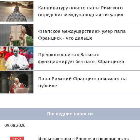
Кандидатуру нового папы Римского
определит международная ситуация
«Папское междуцарствие»: умер папа
Франциск - что дальше
Предконклав: как Ватикан
функционирует без папы Франциска
Папа Римский Франциск появился на
публике
Последние новости
09.08.2026
Июньская жара в Европе и озоновые дыры
13:52