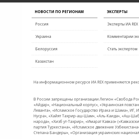
НОВОСТИ ПО РЕГИОНАМ
ЭКСПЕРТЫ
Россия
Эксперты ИА REX
Украина
Комментарии эк
Белоруссия
Стать экспертом
Казахстан
На информационном ресурсе ИА REX применяются рек
В России запрещены организации Легион «Свобода Росси
«Айдар», «Национальный корпус», «Украинская повстанч
Леванта», «Исламское Государство Ирака и Шама», ИГ,
Нусра», «Хайят Тахрир-аш-Шам», «Аль-Каида», «Аш-Шаб
народа», «Хизб ут-Тахрир», «Имарат Кавказ» («Кавказс
партия Туркестана», «Исламское движение Узбекистана
Степана Бандеры», «Организация украинских национал