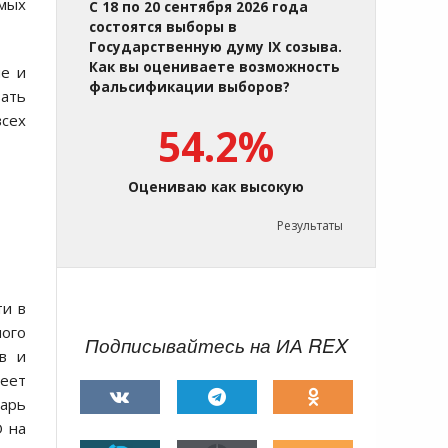
емых
С 18 по 20 сентября 2026 года
состоятся выборы в
Государственную думу IX созыва.
Как вы оцениваете возможность
ие и
фальсификации выборов?
вать
всех
54.2%
Оцениваю как высокую
Результаты
ти в
ного
Подписывайтесь на ИА REX
в и
еет
тарь
О на