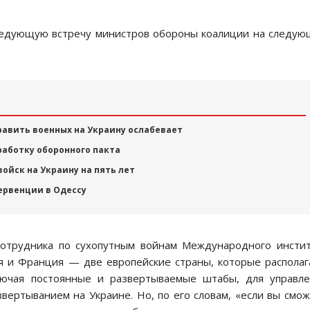
ледующую встречу министров обороны коалиции на следу
авить военных на Украину ослабевает
работку оборонного пакта
ойск на Украину на пять лет
ервенции в Одессу
 сотрудника по сухопутным войнам Международного инсти
ия и Франция — две европейские страны, которые распола
лючая постоянные и развертываемые штабы, для управл
ертыванием на Украине. Но, по его словам, «если вы смо