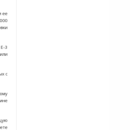
и ее
 000
овки
 E-3
 или
ых с
ному
аине
ющую
вете