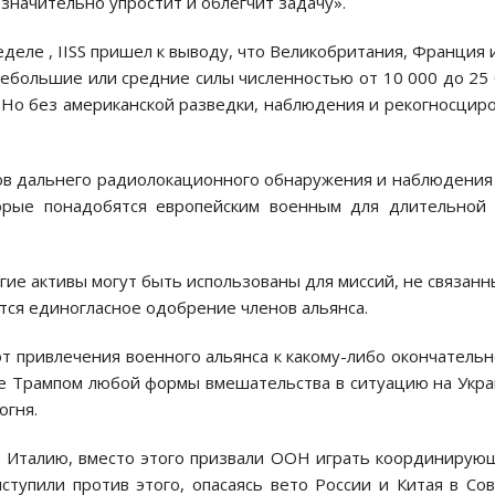
значительно упростит и облегчит задачу».
деле , IISS пришел к выводу, что Великобритания, Франция 
ебольшие или средние силы численностью от 10 000 до 25
 Но без американской разведки, наблюдения и рекогносцир
ов дальнего радиолокационного обнаружения и наблюдения
торые понадобятся европейским военным для длительной
е активы могут быть использованы для миссий, не связанн
ется единогласное одобрение членов альянса.
 привлечения военного альянса к какому-либо окончатель
е Трампом любой формы вмешательства в ситуацию на Укр
огня.
ая Италию, вместо этого призвали ООН играть координиру
ступили против этого, опасаясь вето России и Китая в Со