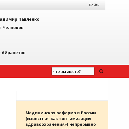
Войти
адимир Павленко
л Челноков
г Айрапетов
Медицинская реформа в России
(известная как «оптимизация
здравоохранения») непрерывно