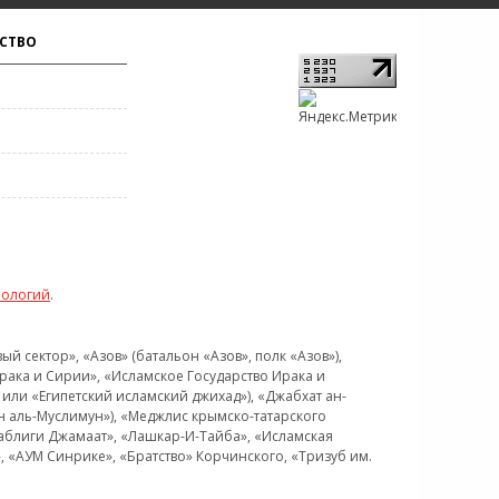
СТВО
нологий
.
 сектор», «Азов» (батальон «Азов», полк «Азов»),
рака и Сирии», «Исламское Государство Ирака и
или «Египетский исламский джихад»), «Джабхат ан-
н аль-Муслимун»), «Меджлис крымско-татарского
Таблиги Джамаат», «Лашкар-И-Тайба», «Исламская
 «АУМ Синрике», «Братство» Корчинского, «Тризуб им.