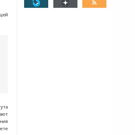
ющей
тута
гают
ения
жете