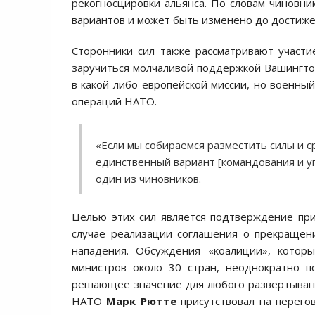
рекогносцировки альянса. По словам чиновн
вариантов и может быть изменено до достиже
Сторонники сил также рассматривают участ
заручиться молчаливой поддержкой Вашингто
в какой-либо европейской миссии, но военны
операций НАТО.
«Если мы собираемся разместить силы и с
единственный вариант [командования и у
один из чиновников.
Целью этих сил является подтверждение пр
случае реализации соглашения о прекращен
нападения. Обсуждения «коалиции», кото
министров около 30 стран, неоднократно 
решающее значение для любого развертывани
НАТО
Марк Рютте
присутствовал на перего