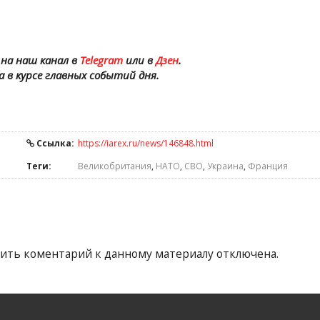
на наш канал в
Telegram
или в
Дзен
.
а в курсе главных событий дня.
Ссылка:
https://iarex.ru/news/146848.html
Теги:
Великобритания
,
НАТО
,
СВО
,
Украина
,
Франция
ить коментарий к данному материалу отключена.