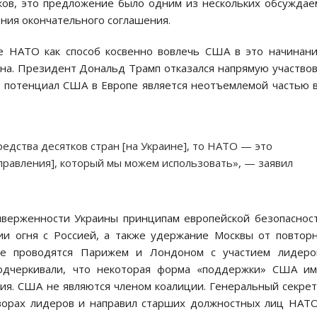
иков, это предложение было одним из нескольких обсужда
ния окончательного соглашения.
ие НАТО как способ косвенно вовлечь США в это начинан
на. Президент Дональд Трамп отказался напрямую участво
й потенциал США в Европе является неотъемлемой частью 
редства десятков стран [на Украине], то НАТО — это
правления], который мы можем использовать», — заявил
иверженности Украины принципам европейской безопаснос
ии огня с Россией, а также удержание Москвы от повтор
рые проводятся Парижем и Лондоном с участием лидеро
подчеркивали, что некоторая форма «поддержки» США им
я. США не являются членом коалиции. Генеральный секре
ворах лидеров и направил старших должностных лиц НАТ