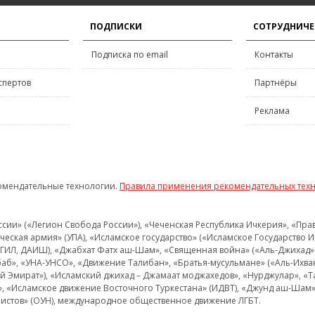
ПОДПИСКИ
СОТРУДНИЧЕ
Подписка по email
Контакты
спертов
Партнёры
Реклама
омендательные технологии.
Правила применения рекомендательных тех
и» («Легион Свобода России»), «Чеченская Республика Ичкерия», «Правый
еская армия» (УПА), «Исламское государство» («Исламское Государство И
 ИГИЛ, ДАИШ), «Джабхат Фатх аш-Шам», «Священная война» («Аль-Джихад» 
аб», «УНА-УНСО», «Движение Талибан», «Братья-мусульмане» («Аль-Ихва
кий Эмират»), «Исламский джихад – Джамаат моджахедов», «Нурджулар», «
», «Исламское движение Восточного Туркестана» (ИДВТ), «Джунд аш-Шам»,
истов» (ОУН), международное общественное движение ЛГБТ.