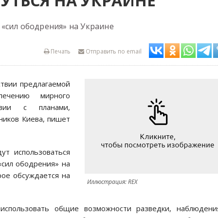
УТЬСЯ НА УКРАИНЕ
«сил ободрения» на Украине
Печать
Отправить по email
ствии предлагаемой
печению мирного
вии с планами,
ников Киева, пишет
ут использоваться
«сил ободрения» на
рое обсуждается на
Иллюстрация: REX
 использовать общие возможности разведки, наблюдени