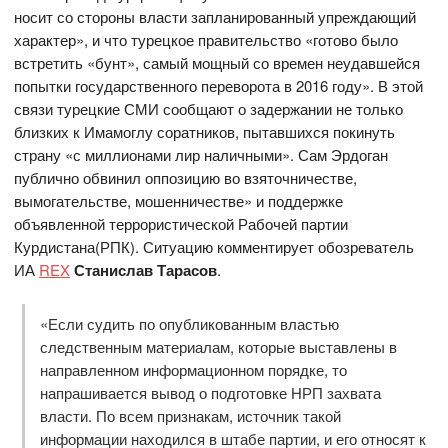
носит со стороны власти запланированный упреждающий
характер», и что турецкое правительство «готово было
встретить «бунт», самый мощный со времен неудавшейся
попытки государственного переворота в 2016 году». В этой
связи турецкие СМИ сообщают о задержании не только
близких к Имамоглу соратников, пытавшихся покинуть
страну «с миллионами лир наличными». Сам Эрдоган
публично обвинил оппозицию во взяточничестве,
вымогательстве, мошенничестве» и поддержке
объявленной террористической Рабочей партии
Курдистана(РПК). Ситуацию комментирует обозреватель
ИА
REX
Станислав Тарасов
.
«Если судить по опубликованным властью
следственным материалам, которые выставлены в
направленном информационном порядке, то
напрашивается вывод о подготовке НРП захвата
власти. По всем признакам, источник такой
информации находился в штабе партии, и его относят к