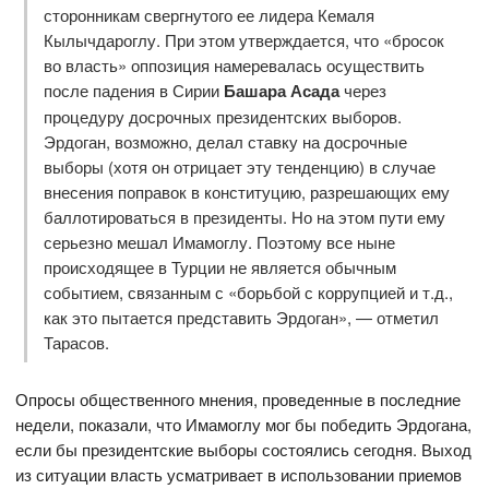
сторонникам свергнутого ее лидера Кемаля
Кылычдароглу. При этом утверждается, что «бросок
во власть» оппозиция намеревалась осуществить
после падения в Сирии
Башара Асада
через
процедуру досрочных президентских выборов.
Эрдоган, возможно, делал ставку на досрочные
выборы (хотя он отрицает эту тенденцию) в случае
внесения поправок в конституцию, разрешающих ему
баллотироваться в президенты. Но на этом пути ему
серьезно мешал Имамоглу. Поэтому все ныне
происходящее в Турции не является обычным
событием, связанным с «борьбой с коррупцией и т.д.,
как это пытается представить Эрдоган», — отметил
Тарасов.
Опросы общественного мнения, проведенные в последние
недели, показали, что Имамоглу мог бы победить Эрдогана,
если бы президентские выборы состоялись сегодня. Выход
из ситуации власть усматривает в использовании приемов