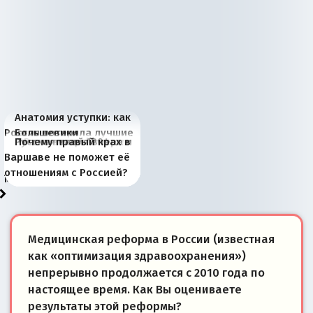
Анатомия уступки: как
Россия потеряла лучшие
Большевики
Киевская марионетка
В России назрели
Миграционный пожар
Россия начинает
Россия зимой 1904
Русская нация вчера и
Почему правый крах в
рыбопромысловые
отличаются от «Яблока»
Запада рассказала о
перемены: 15 шагов к
Европы
сбрасывать балласт
года: первые уступки во
сегодня
Варшаве не поможет её
районы Баренцева
тем, что они -
«переобувании» хозяев
суверенной экономике
Анкориджа
внутренней политике
отношениям с Россией?
моря
победители
Медицинская реформа в России (известная
как «оптимизация здравоохранения»)
непрерывно продолжается с 2010 года по
настоящее время. Как Вы оцениваете
результаты этой реформы?