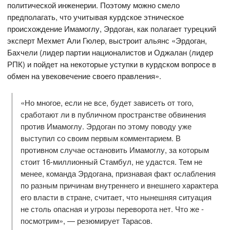
политической инженерии. Поэтому можно смело
предполагать, что учитывая курдское этническое
происхождение Имамоглу, Эрдоган, как полагает турецкий
эксперт Мехмет Али Гюлер, выстроит альянс «Эрдоган,
Бахчели (лидер партии националистов и Оджалан (лидер
РПК) и пойдет на некоторые уступки в курдском вопросе в
обмен на увековечение своего правления».
«Но многое, если не все, будет зависеть от того,
сработают ли в публичном пространстве обвинения
против Имамоглу. Эрдоган по этому поводу уже
выступил со своим первым комментарием. В
противном случае остановить Имамоглу, за которым
стоит 16-миллионный Стамбул, не удастся. Тем не
менее, команда Эрдогана, признавая факт ослабления
по разным причинам внутреннего и внешнего характера
его власти в стране, считает, что нынешняя ситуация
не столь опасная и угрозы переворота нет. Что же -
посмотрим», — резюмирует Тарасов.