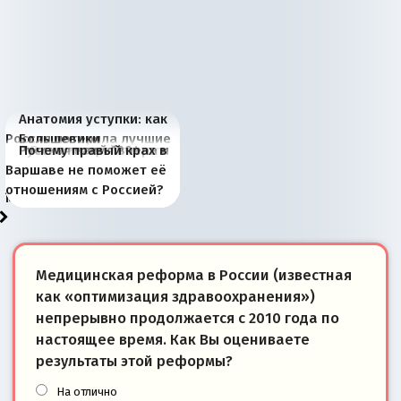
Анатомия уступки: как
Россия потеряла лучшие
Большевики
Киевская марионетка
В России назрели
Миграционный пожар
Россия начинает
Россия зимой 1904
Русская нация вчера и
Почему правый крах в
рыбопромысловые
отличаются от «Яблока»
Запада рассказала о
перемены: 15 шагов к
Европы
сбрасывать балласт
года: первые уступки во
сегодня
Варшаве не поможет её
районы Баренцева
тем, что они -
«переобувании» хозяев
суверенной экономике
Анкориджа
внутренней политике
отношениям с Россией?
моря
победители
Медицинская реформа в России (известная
как «оптимизация здравоохранения»)
непрерывно продолжается с 2010 года по
настоящее время. Как Вы оцениваете
результаты этой реформы?
На отлично