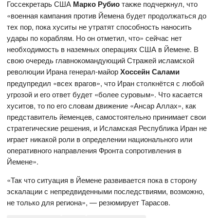
Госсекретарь США
Марко Рубио
также подчеркнул, что
«военная кампания против Йемена будет продолжаться до
тех пор, пока хуситы не утратят способность наносить
удары по кораблям. Но он отметил, что» сейчас нет
необходимость в наземных операциях США в Йемене. В
свою очередь главнокомандующий Стражей исламской
революции Ирана генерал-майор
Хоссейн Салами
предупредил «всех врагов», что Иран столкнётся с любой
угрозой и его ответ будет «более суровым». Что касается
хуситов, то по его словам движение «Ансар Аллах», как
представитель йеменцев, самостоятельно принимает свои
стратегические решения, и Исламская Республика Иран не
играет никакой роли в определении национального или
оперативного направления Фронта сопротивления в
Йемене».
«Так что ситуация в Йемене развивается пока в сторону
эскалации с непредвиденными последствиями, возможно,
не только для региона», — резюмирует Тарасов.