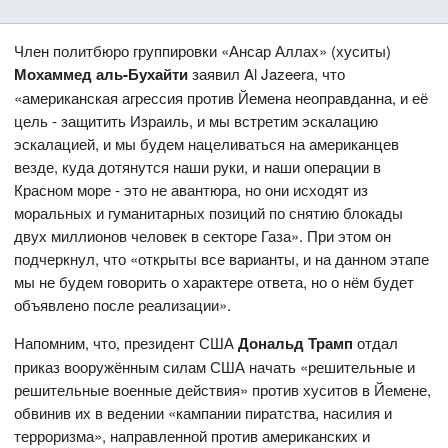
Член политбюро группировки «Ансар Аллах» (хуситы)
Мохаммед аль-Бухайти
заявил Al Jazeera, что
«американская агрессия против Йемена неоправданна, и её
цель - защитить Израиль, и мы встретим эскалацию
эскалацией, и мы будем нацеливаться на американцев
везде, куда дотянутся наши руки, и наши операции в
Красном море - это не авантюра, но они исходят из
моральных и гуманитарных позиций по снятию блокады
двух миллионов человек в секторе Газа». При этом он
подчеркнул, что «открыты все варианты, и на данном этапе
мы не будем говорить о характере ответа, но о нём будет
объявлено после реализации».
Напомним, что, президент США
Дональд Трамп
отдал
приказ вооружённым силам США начать «решительные и
решительные военные действия» против хуситов в Йемене,
обвинив их в ведении «кампании пиратства, насилия и
терроризма», направленной против американских и