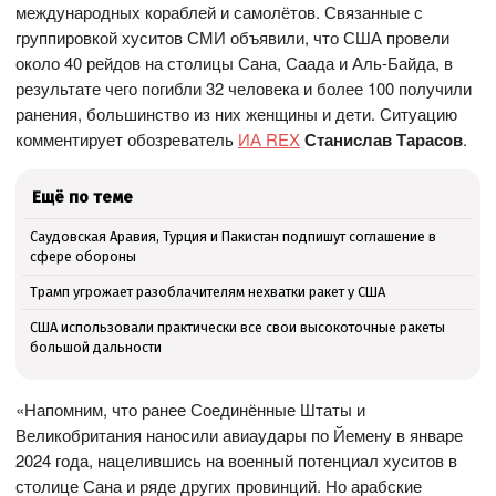
международных кораблей и самолётов. Связанные с
группировкой хуситов СМИ объявили, что США провели
около 40 рейдов на столицы Сана, Саада и Аль-Байда, в
результате чего погибли 32 человека и более 100 получили
ранения, большинство из них женщины и дети. Ситуацию
комментирует обозреватель
ИА REX
Станислав Тарасов
.
Ещё по теме
Саудовская Аравия, Турция и Пакистан подпишут соглашение в
сфере обороны
Трамп угрожает разоблачителям нехватки ракет у США
США использовали практически все свои высокоточные ракеты
большой дальности
«Напомним, что ранее Соединённые Штаты и
Великобритания наносили авиаудары по Йемену в январе
2024 года, нацелившись на военный потенциал хуситов в
столице Сана и ряде других провинций. Но арабские