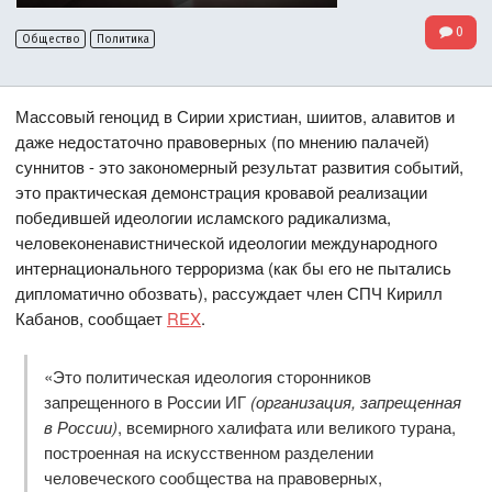
0
Общество
Политика
Массовый геноцид в Сирии христиан, шиитов, алавитов и
даже недостаточно правоверных (по мнению палачей)
суннитов - это закономерный результат развития событий,
это практическая демонстрация кровавой реализации
победившей идеологии исламского радикализма,
человеконенавистнической идеологии международного
интернационального терроризма (как бы его не пытались
дипломатично обозвать), рассуждает член СПЧ Кирилл
Кабанов, сообщает
REX
.
«Это политическая идеология сторонников
запрещенного в России ИГ
(организация, запрещенная
в России)
, всемирного халифата или великого турана,
построенная на искусственном разделении
человеческого сообщества на правоверных,