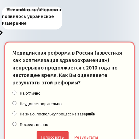
Киевская марионетка
В России назрели
Миграционный пожар
Россия начинает
Россия зимой 1904
Русская нация вчера и
Почему правый крах в
Место Науру / Науэро в
У сионистского проекта
Запада рассказала о
перемены: 15 шагов к
Европы
сбрасывать балласт
года: первые уступки во
сегодня
Варшаве не поможет её
современной истории
появилось украинское
«переобувании» хозяев
суверенной экономике
Анкориджа
внутренней политике
отношениям с Россией?
Южной Осетии
измерение
Медицинская реформа в России (известная
как «оптимизация здравоохранения»)
непрерывно продолжается с 2010 года по
настоящее время. Как Вы оцениваете
результаты этой реформы?
На отлично
Неудовлетворительно
Не знаю, поскольку процесс не завершён
Посредственно
Результаты