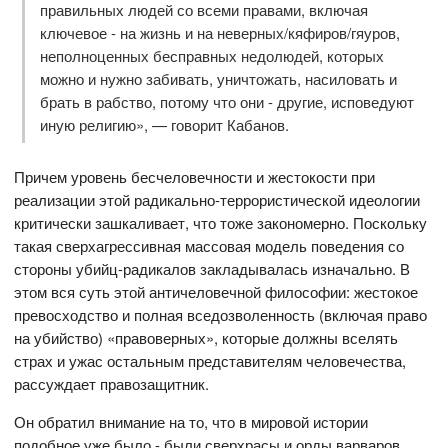
правильных людей со всеми правами, включая
ключевое - на жизнь и на неверных/кяфиров/гяуров,
неполноценных бесправных недолюдей, которых
можно и нужно забивать, уничтожать, насиловать и
брать в рабство, потому что они - другие, исповедуют
иную религию», — говорит Кабанов.
Причем уровень бесчеловечности и жестокости при
реализации этой радикально-террористической идеологии
критически зашкаливает, что тоже закономерно. Поскольку
такая сверхагрессивная массовая модель поведения со
стороны убийц-радикалов закладывалась изначально. В
этом вся суть этой античеловечной философии: жестокое
превосходство и полная вседозволенность (включая право
на убийство) «правоверных», которые должны вселять
страх и ужас остальным представителям человечества,
рассуждает правозащитник.
Он обратил внимание на то, что в мировой истории
подобное уже было - были сверхрасы и орды варваров,