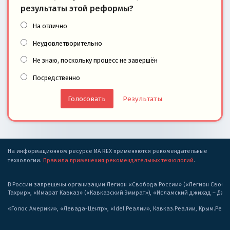
результаты этой реформы?
На отлично
Неудовлетворительно
Не знаю, поскольку процесс не завершён
Посредственно
Результаты
На информационном ресурсе ИА REX применяются рекомендательные
технологии.
Правила применения рекомендательных технологий
.
В России запрещены организации Легион «Свобода России» («Легион Свобода
Тахрир», «Имарат Кавказ» («Кавказский Эмират»), «Исламский джихад – Дж
«Голос Америки», «Левада-Центр», «Idel.Реалии», Кавказ.Реалии, Крым.Реал