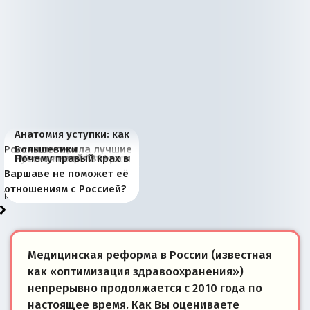
Анатомия уступки: как
Россия потеряла лучшие
Большевики
Киевская марионетка
В России назрели
Миграционный пожар
Россия начинает
Россия зимой 1904
Русская нация вчера и
Почему правый крах в
рыбопромысловые
отличаются от «Яблока»
Запада рассказала о
перемены: 15 шагов к
Европы
сбрасывать балласт
года: первые уступки во
сегодня
Варшаве не поможет её
районы Баренцева
тем, что они -
«переобувании» хозяев
суверенной экономике
Анкориджа
внутренней политике
отношениям с Россией?
моря
победители
Медицинская реформа в России (известная
как «оптимизация здравоохранения»)
непрерывно продолжается с 2010 года по
настоящее время. Как Вы оцениваете