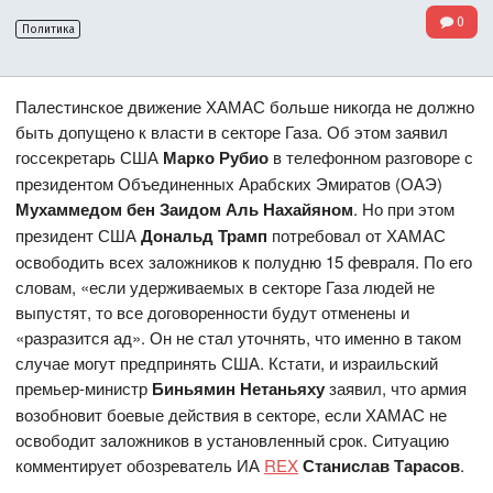
0
Политика
Палестинское движение ХАМАС больше никогда не должно
быть допущено к власти в секторе Газа. Об этом заявил
госсекретарь США
Марко Рубио
в телефонном разговоре с
президентом Объединенных Арабских Эмиратов (ОАЭ)
Мухаммедом бен Заидом Аль Нахайяном
. Но при этом
президент США
Дональд Трамп
потребовал от ХАМАС
освободить всех заложников к полудню 15 февраля. По его
словам, «если удерживаемых в секторе Газа людей не
выпустят, то все договоренности будут отменены и
«разразится ад». Он не стал уточнять, что именно в таком
случае могут предпринять США. Кстати, и израильский
премьер-министр
Биньямин Нетаньяху
заявил, что армия
возобновит боевые действия в секторе, если ХАМАС не
освободит заложников в установленный срок. Ситуацию
комментирует обозреватель ИА
REX
Станислав Тарасов
.