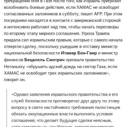
прекращении огня в Газе после того, как Израиль пригрозил
возобновить боевые действия, если ХАМАС не освободит
согласованных заложников в субботу, пишет AFP. При этом
посредники находятся в контакте с американской стороной
и интенсивно работают над тем, чтобы начать переговоры
по второму этапу мирного соглашения. Угроза Трампа
придала сил израильским правым, которые с самого начала
отвергли сделку, поскольку ушедшие в отставку министр
национальной безопасности
Итамар Бен-Гвир
и министр
финансов
Бецалель Смотрич
призвали правительство
Нетаньяху «обрушить адский дождь на сектор Газа, если
ХАМАС не освободит трех израильских заложников»,
говорит он.
«Однако заявления израильского правительства и его
служб безопасности противоречат друг другу по этому
вопросу в свете настойчивого требования палестинцев
обязать оккупационные власти выполнять условия
соглашения, что делает будущее сделки неясным,
хотя сомнительно, что Израиль сможет предпринять