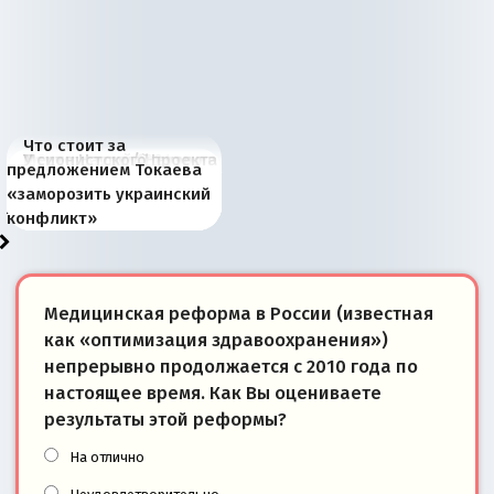
Что стоит за
В России назрели
Миграционный пожар
Россия начинает
Россия зимой 1904
Русская нация вчера и
Почему правый крах в
Место Науру / Науэро в
У сионистского проекта
предложением Токаева
перемены: 15 шагов к
Европы
сбрасывать балласт
года: первые уступки во
сегодня
Варшаве не поможет её
современной истории
появилось украинское
«заморозить украинский
суверенной экономике
Анкориджа
внутренней политике
отношениям с Россией?
Южной Осетии
измерение
конфликт»
Медицинская реформа в России (известная
как «оптимизация здравоохранения»)
непрерывно продолжается с 2010 года по
настоящее время. Как Вы оцениваете
результаты этой реформы?
На отлично