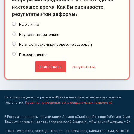
настоящее время. Как Вы оцениваете
результаты этой реформы?
На отлично
Неудовлетворительно
Не знаю, поскольку процесс не завершён
Посредственно
Результаты
На информационном ресурсе ИА REX применяются рекомендательные
технологии.
Правила применения рекомендательных технологий
.
В России запрещены организации Легион «Свобода России» («Легион Свобода
Тахрир», «Имарат Кавказ» («Кавказский Эмират»), «Исламский джихад – Дж
«Голос Америки», «Левада-Центр», «Idel.Реалии», Кавказ.Реалии, Крым.Реал